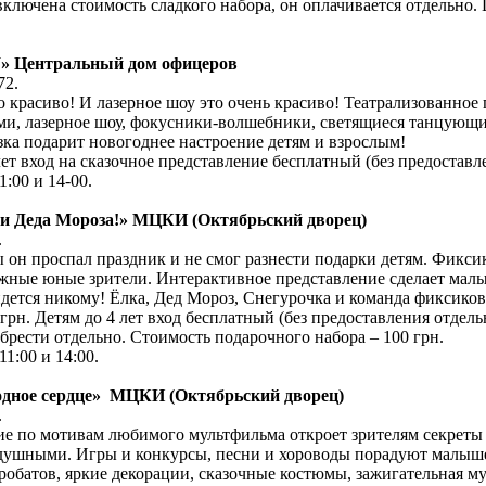
включена стоимость сладкого набора, он оплачивается отдельно. 
 Центральный дом офицеров
72.
красиво! И лазерное шоу это очень красиво! Театрализованное 
и, лазерное шоу, фокусники-волшебники, светящиеся танцующ
а подарит новогоднее настроение детям и взрослым!
лет вход на сказочное представление бесплатный (без предоставл
1:00 и 14-00.
уди Деда Мороза!» МЦКИ (Октябрьский дворец)
.
он проспал праздник и не смог разнести подарки детям. Фиксики
ружные юные зрители. Интерактивное представление сделает ма
дется никому! Ёлка, Дед Мороз, Снегурочка и команда фиксиков 
грн. Детям до 4 лет вход бесплатный (без предоставления отдель
брести отдельно. Стоимость подарочного набора – 100 грн.
11:00 и 14:00.
лодное сердце» МЦКИ (Октябрьский дворец)
.
ие по мотивам любимого мультфильма откроет зрителям секреты
нодушными. Игры и конкурсы, песни и хороводы порадуют малыш
обатов, яркие декорации, сказочные костюмы, зажигательная му