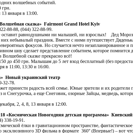
годних волшебных событий.
0 грн.
 13 января в 13:00.
Волшебная сказка» Fairmont Grand Hotel Kyiv
22-88-88, (044) 322-88-99.
е оставит равнодушными ни малышей, ни взрослых! Дед Мороз 
я них небывалый праздник. Вместе с ними путешествует Дяденьк
невероятных фокусов. Но случается нечто незапланированное и 
тивном шоу сделает представление событием, которое помнится 
 Волшебной сказке прекрасно всё!
50 до 450 грн. Малышам до 5 лет вход бесплатный (без предоста
я в 11:00, 13:30 и 16:00.
а» Новый украинский театр
79-32-78.
жет принести радость всей семье. Юные зрители и их родители
оз и Снегурочка, а еще Снеговик, озорные Зайцы, медведь, кото
кабря, 2, 4, 8, 13 января в 12:00.
2018 «Космическая Новогодняя детская программа» Киевски
4) 338-19-91.
смической ёлки в гравитационном пространстве, фантастическое
 эксклюзивного 3D фильма в формате 360° (Впервые!) – вот что