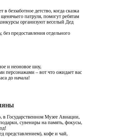
в беззаботное детство, когда сказка
 щенячьего патруля, помогут ребятам
 конкурсы организуют веселый Дед
у, без предоставления отдельного
ное и неоновое шоу,
ми персонажами – вот что ожидает вас
са до начала!
ЖУЛЯНЫ
, в Государственном Музее Авиации,
подарки, сувениры на память, фокусы,
год!
д представлением), кофе и чай,