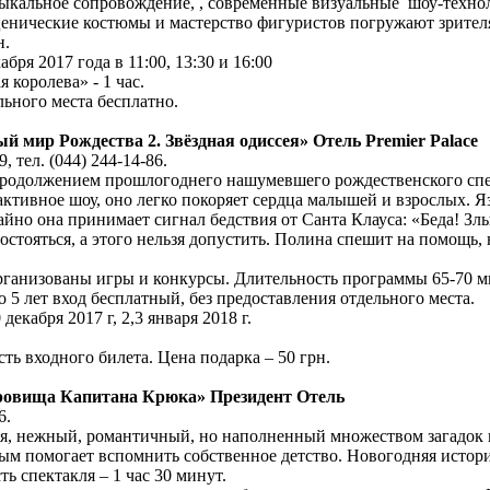
ыкальное сопровождение, , современные визуальные шоу-техно
нические костюмы и мастерство фигуристов погружают зрителя
н.
абря 2017 года в 11:00, 13:30 и 16:00
королева» - 1 час.
льного места бесплатно.
 мир Рождества 2. Звёздная одиссея» Отель Premier Palace
, тел. (044) 244-14-86.
 продолжением прошлогоднего нашумевшего рождественского с
ктивное шоу, оно легко покоряет сердца малышей и взрослых. Я
но она принимает сигнал бедствия от Санта Клауса: «Беда! Зл
остояться, а этого нельзя допустить. Полина спешит на помощь
организованы игры и конкурсы. Длительность программы 65-70 м
до 5 лет вход бесплатный, без предоставления отдельного места.
декабря 2017 г, 2,3 января 2018 г.
ть входного билета. Цена подарка – 50 грн.
кровища Капитана Крюка» Президент Отель
6.
, нежный, романтичный, но наполненный множеством загадок 
ым помогает вспомнить собственное детство. Новогодняя история
ь спектакля – 1 час 30 минут.