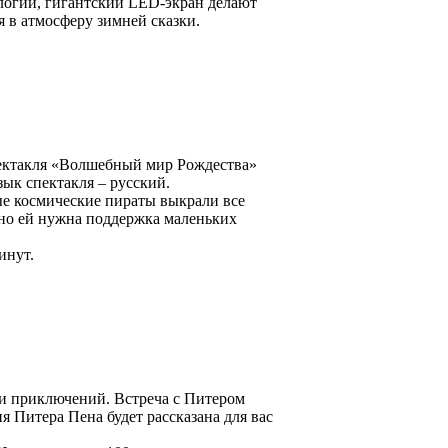
логии, гигантский LED-экран делают
 в атмосферу зимней сказки.
пектакля «Волшебный мир Рождества»
зык спектакля – русский.
ые космические пираты выкрали все
, но ей нужна поддержка маленьких
инут.
и приключений. Встреча с Питером
 Питера Пена будет рассказана для вас