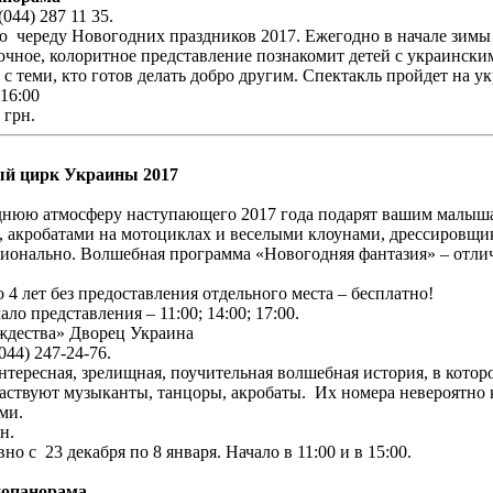
044) 287 11 35.
ую череду Новогодних праздников 2017. Ежегодно в начале зим
очное, колоритное представление познакомит детей с украински
с теми, кто готов делать добро другим. Спектакль пройдет на у
 16:00
 грн.
ый цирк Украины 2017
годнюю атмосферу наступающего 2017 года подарят вашим малыш
 акробатами на мотоциклах и веселыми клоунами, дрессировщи
моционально. Волшебная программа «Новогодняя фантазия» – отл
о 4 лет без предоставления отдельного места – бесплатно!
чало представления – 11:00; 14:00; 17:00.
ждества» Дворец Украина
044) 247-24-76.
нтересная, зрелищная, поучительная волшебная история, в кото
аствуют музыканты, танцоры, акробаты. Их номера невероятно
ями.
рн.
о с 23 декабря по 8 января. Начало в 11:00 и в 15:00.
нопанорама