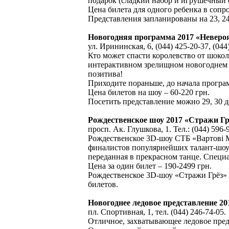
подарок (сладкий набор и игрушечный с
Цена билета для одного ребенка в сопр
Представления запланированы на 23, 24, 2
Новогодняя программа 2017 «Неверо
ул. Ирининская, 6, (044) 425-20-37, (044
Кто может спасти королевство от шокол
интерактивном зрелищном новогоднем 
позитива!
Приходите пораньше, до начала програ
Цена билетов на шоу – 60-220 грн.
Посетить представление можно 29, 30 дека
Рождественское шоу 2017 «Стражи Гр
просп. Ак. Глушкова, 1. Тел.: (044) 596-
Рождественское 3D-шоу СТБ «Вартові М
финалистов популярнейших талант-шоу 
переданная в прекрасном танце. Специ
Цена за один билет – 190-2499 грн.
Рождественское 3D-шоу «Стражи Грёз» б
билетов.
Новогоднее ледовое представление 2
пл. Спортивная, 1, тел. (044) 246-74-05.
Отличное, захватывающее ледовое пред