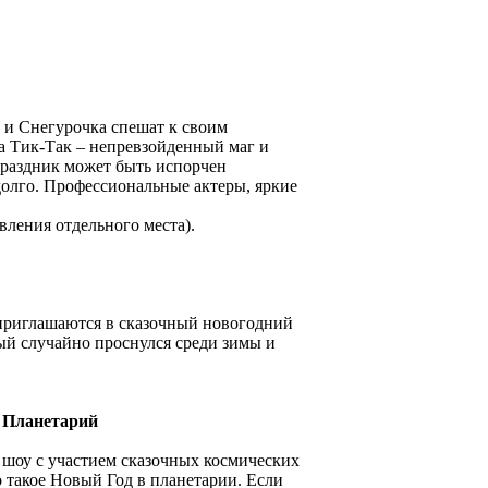
и Снегурочка спешат к своим
а Тик-Так – непревзойденный маг и
праздник может быть испорчен
долго. Профессиональные актеры, яркие
вления отдельного места).
 приглашаются в сказочный новогодний
рый случайно проснулся среди зимы и
й Планетарий
 шоу с участием сказочных космических
 такое Новый Год в планетарии. Если