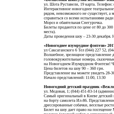
ул. Шота Руставели, 19 карта. Телефон: (
Интерактивное новогоднее театральное 
рядом, невозможного не существует, а 
справиться со всеми испытаниями ради
Мороз и обаятельная Снегурочка.
Билеты продаются по цене от 80 до 300 
места).
Даты проведения шоу – 23-30 декабря. На
«Новогоднее изумрудное фэнтези» 20
ул Саксаганского 6 Тел (044) 227 52, (04
Волшебное, зрелищное представление дл
головокружительные номера, сказочные
на Новогоднем Изумрудном Фэнтези! Что
Цена билетов на шоу 90 – 360 грн.
Представление вы можете увидеть 28-30
Начало представлений: 11:00, 13:30
Новогодний детский праздник «Веж
ул. Медовая, 1; (044) 451-83-14 (админис
Самый оригинальный в Киеве детский п
на борту самолета Ил-86. Представлени
дрессированные собачки, веселые росто
Билет на шоу дает право на посещение 