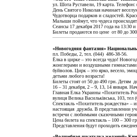
ул. Шота Руставели, 19 карта. Телефон: (
День Святого Николая начинает весел
Чудотворца подарков и сладостей. Крас
Малыши поймут, что чудеса происходят 
Сеансы 17 декабря 2017 года на 13:30 и
Билеты продаются по цене от 80 до 300
«Новогодняя фантазия» Национальн
пл. Победы, 2, тел. (044) 486-38-56.
Ёлка в цирке – это всегда чудо! Ново
жонглерами и воздушными гимнастами,
буйволов. Цирк – это ярко, весело, э
детьми любого возраста!
Билеты стоят от 50 до 490 грн. Детям д
16 – 31 декабря, 2 – 9, 13, 14 января. На
Главная Елка Украины «Похититель Ро
вулиця Велика Васильківська, 103, тел (
Спектакль «Похититель рождества» – и
настоящая дружба. В представлении уч
встречи с любимыми сказочными геро
Цена билета на спектакль – 100 – 300 г
Представления будут проходить ежедневн
«Волшебная шкатулка желаний» Ки