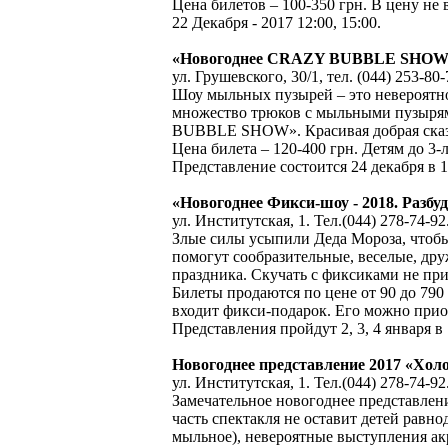
Цена билетов – 100-350 грн. В цену не 
22 Декабря - 2017 12:00, 15:00.
«Новогоднее CRAZY BUBBLE SHOW»
ул. Грушевского, 30/1, тел. (044) 253-80-
Шоу мыльных пузырей – это невероятно 
множество трюков с мыльными пузырям
BUBBLE SHOW». Красивая добрая сказк
Цена билета – 120-400 грн. Детям до 3-
Представление состоится 24 декабря в 1
«Новогоднее Фикси-шоу - 2018. Разб
ул. Институтская, 1. Тел.(044) 278-74-92
Злые силы усыпили Деда Мороза, чтобы 
помогут сообразительные, веселые, д
праздника. Скучать с фиксиками не при
Билеты продаются по цене от 90 до 790 
входит фикси-подарок. Его можно прио
Представления пройдут 2, 3, 4 января в 
Новогоднее представление 2017 «Хо
ул. Институтская, 1. Тел.(044) 278-74-92
Замечательное новогоднее представлен
часть спектакля не оставит детей рав
мыльное), невероятные выступления акр