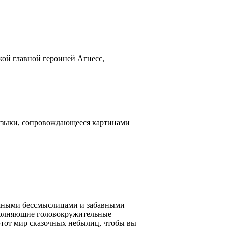
кой главной героиней Агнесс,
музыки, сопровождающееся картинами
пешными бессмыслицами и забавными
сполняющие головокружительные
этот мир сказочных небылиц, чтобы вы