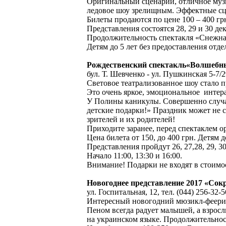
Оригинальный сценарий, отличное муз
ледовое шоу зрелищным. Эффектные сце
Билеты продаются по цене 100 – 400 гр
Представления состоятся 28, 29 и 30 дек
Продолжительность спектакля «Снежная 
Детям до 5 лет без предоставления отде
Рождественский спектакль«Волшебный
бул. Т. Шевченко - ул. Пушкинская 5-7/29
Световое театрализованное шоу стало
Это очень яркое, эмоциональное интера
У Полины каникулы. Совершенно случай
детские подарки!» Праздник может не с
зрителей и их родителей!
Приходите заранее, перед спектаклем 
Цена билета от 150, до 400 грн. Детям 
Представления пройдут 26, 27,28, 29, 30 
Начало 11:00, 13:30 и 16:00.
Внимание! Подарки не входят в стоимос
Новогоднее представление 2017 «Со
ул. Госпитальная, 12, тел. (044) 256-32-5
Интересный новогодний мюзикл-феерия
Пеном всегда радует малышей, а взросл
на украинском языке. Продолжительност