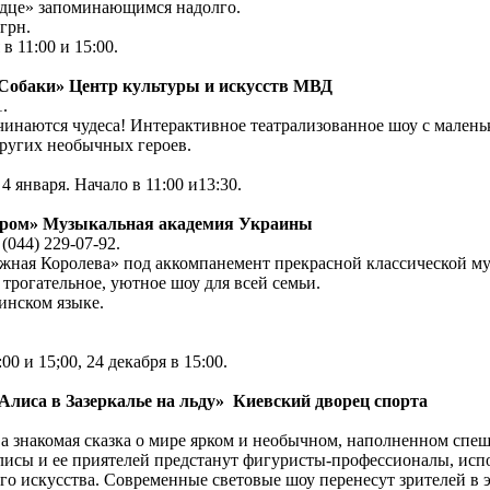
рдце» запоминающимся надолго.
 грн.
в 11:00 и 15:00.
 Собаки» Центр культуры и искусств МВД
1.
чинаются чудеса! Интерактивное театрализованное шоу с малень
ругих необычных героев.
4 января. Начало в 11:00 и13:30.
стром» Музыкальная академия Украины
(044) 229-07-92.
ежная Королева» под аккомпанемент прекрасной классической 
трогательное, уютное шоу для всей семьи.
инском языке.
0 и 15;00, 24 декабря в 15:00.
Алиса в Зазеркалье на льду» Киевский дворец спорта
тва знакомая сказка о мире ярком и необычном, наполненном с
 Алисы и ее приятелей предстанут фигуристы-профессионалы, и
го искусства. Современные световые шоу перенесут зрителей в 