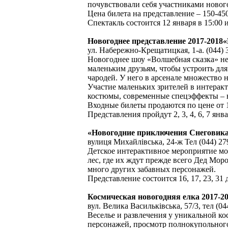
почувствовали себя участниками ново
Цена билета на представление – 150-45
Спектакль состоится 12 января в 15:00 и
Новогоднее представление 2017-2018«
ул. Набережно-Крещатицкая, 1-а. (044) 3
Новогоднее шоу «Волшебная сказка» н
маленьким друзьям, чтобы устроить дл
чародей. У него в арсенале множество 
Участие маленьких зрителей в интерак
костюмы, современные спецэффекты – в
Входные билеты продаются по цене от 1
Представления пройдут 2, 3, 4, 6, 7 январ
«Новогодние приключения Снеговик
вулиця Михайлівська, 24-ж Тел (044) 2
Детское интерактивное мероприятие мо
лес, где их ждут прежде всего Дед Мор
много других забавных персонажей.
Представление состоится 16, 17, 23, 31 де
Космическая новогодняя елка 2017-
вул. Велика Васильківська, 57/3, тел (04
Веселье и развлечения у уникальной ко
персонажей, просмотр полнокупольного