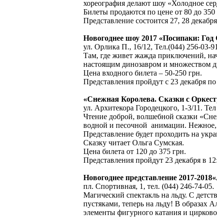
хореография делают шоу «Холодное се
Билеты продаются по цене от 80 до 350
Представление состоится 27, 28 декабря 
Новогоднее шоу 2017 «Посипаки: Год
ул. Орлика П., 16/12, Тел.(044) 256-03-9
Там, где живет жажда приключений, на
настоящим динозавром и множеством д
Цена входного билета – 50-250 грн.
Представления пройдут с 23 декабря по 
«Снежная Королева. Сказки с Орке
ул. Архитекора Городецкого, 1-3/11. Тел 
Чтение доброй, волшебной сказки «Сн
водной и песочной анимации. Нежное, 
Представление будет проходить на укра
Сказку читает Ольга Сумская.
Цена билета от 120 до 375 грн.
Представления пройдут 23 декабря в 12:0
Новогоднее представление 2017-2018«
пл. Спортивная, 1, тел. (044) 246-74-05.
Магический спектакль на льду. С детс
пустяками, теперь на льду! В образах
элементы фигурного катания и цирково