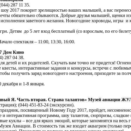
044) 287 11 35.
шоу 2017 покорит зрелищностью ваших малышей, а вас перенесет 
мечты обязательно сбываются. Добрые друзья малышей, щенки из
 исполнения заветного желания. Новогодние хороводы, игры и
грн. Детям до 5 лет вход бесплатный (со взрослым, по его билет
чало спектакля – 11:00, 13:30, 16:00.
17 Дом Кино
4) 287 04 38.
я детей и их родителей. Скучать вам точно не придется! Огнен
 квесты, интерактивные задания и конкурсы, встречи с любимы
бы получить заряд новогоднего настроения, приходите за полча
 декабря и 1-8 января.
ливый Я. Часть вторая. Страна талантов» Музей авиации 
трация); (044) 451-83-24 (экскурсии).
раздник, посвященный Новому Году 2017, пройдет, несомненно
е и интерактивная программа, шоу талантов, сюрпризы, сладкие 
вые куклы – все для ярких эмоций, которые запомнятся на весь 
Музея Авиации. В стоимость так же входит аквагрим (только пере