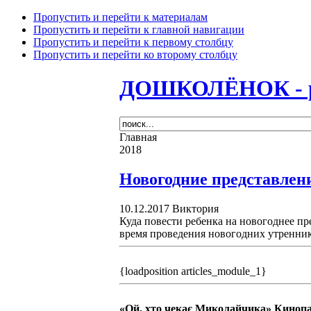
Пропустить и перейти к материалам
Пропустить и перейти к главной навигации
Пропустить и перейти к первому столбцу
Пропустить и перейти ко второму столбцу
ДОШКОЛЁНОК - раз
Главная
2018
Новогодние представлени
10.12.2017
Виктория
Куда повести ребенка на новогоднее пр
время проведения новогодних утренник
{loadposition articles_module_1}
«Ой, хто чекає Миколайчика» Киноп