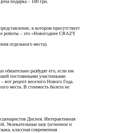
Цена подарка – 100 грн.
представление, в котором присутствует
ие роботы – это «Новогоднее CRAZY
ения отдельного места).
 обязательно разбудят его, если им
лышей постоянными участниками
– вот рецепт веселого Нового Года.
ного места. В стоимость билета не
 сценаристов Диснея. Интерактивная
ей. Увлекательные шоу (огненное и
зыка, классная современная