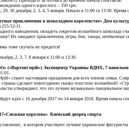
амолет). Приходите за полчаса до времени начала спектакля!
овождении одного взрослого – 350 грн.
9, 30 декабря; 2, 3, 4, 5 января. Начало в 11:00 та 13:30. Время с
ятные приключения в шоколадном королевстве» Дом культу
) 255-52-11.
адного наводнения, овладеть секретом волшебного шоколада счас
шоу! Их ожидают приключения, игры, бои, танцы, необычные с
ммы тоже скучать не придется!
бря, 2, 3, 7, 8 января в 11:00 и 13:30.
ёз» («Вартові мрій») Экспоцентр Украины ВДНХ, 7 павильон
91-01.
рій» станет настоящим праздником для всех членов семьи. Со
страны сделают новогоднюю сказку поистине волшебной! «Страж
алисты утверждают, что это лучшее музыкально-танцевальное шо
удет идти с 16 декабря 2017 по 14 января 2018. Время начала сп
017«Снежная королева» Киевский дворец спорта
ставление, в котором участвуют лучшие украинские фигуристы 