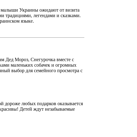
ы малыши Украины ожидают от визита
ми традициями, легендами и сказками.
краинском языке.
ам Дед Мороз, Снегурочка вместе с
ками маленьких собачек и огромных
ичный выбор для семейного просмотра с
рой дороже любых подарков оказывается
 красивы! Детей ждут незабываемые