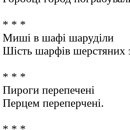
* * *
Миші в шафі шаруділи
Шість шарфів шерстяних з
* * *
Пироги перепечені
Перцем переперчені.
* * *