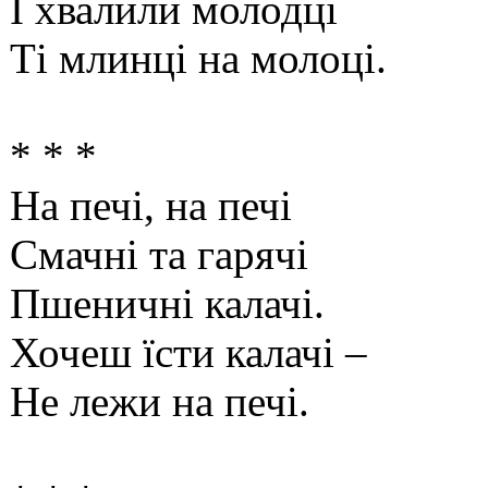
І хвалили молодці
Ті млинці на молоці.
* * *
На печі, на печі
Смачні та гарячі
Пшеничні калачі.
Хочеш їсти калачі –
Не лежи на печі.