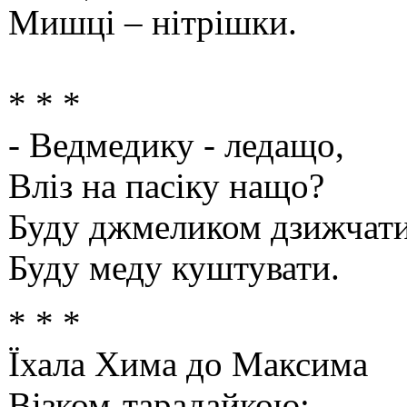
Мишці – нітрішки.
* * *
- Ведмедику - ледащо,
Вліз на пасіку нащо?
Буду джмеликом дзижчати
Буду меду куштувати.
* * *
Їхала Хима до Максима
Візком-тарадайкою;