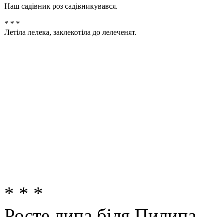
Наш садівник роз садівникувався.
* * *
Летіла лелека, заклекотіла до лелеченят.
* * *
Росте липа біля Пилипа.