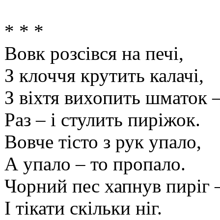
* * *
Вовк розсівся на печі,
З клоччя крутить калачі,
З віхтя вихопить шматок 
Раз – і стулить пиріжок.
Вовче тісто з рук упало,
А упало – то пропало.
Чорний пес хапнув пиріг 
І тікати скільки ніг.