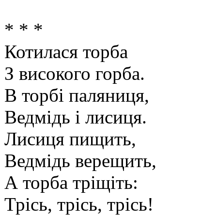
* * *
Котилася торба
З високого горба.
В торбі паляниця,
Ведмідь і лисиця.
Лисиця пищить,
Ведмідь верещить,
А торба тріщіть:
Трісь, трісь, трісь!