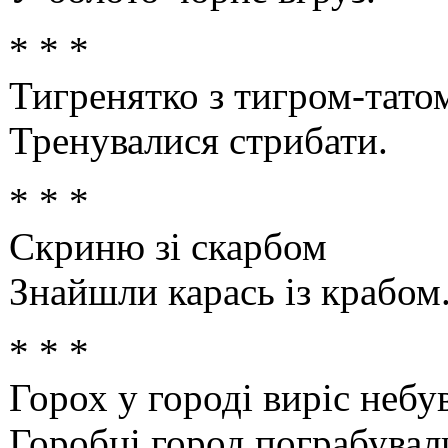
* * *
Тигренятко з тигром-тато
Тренувалися стрибати.
* * *
Скриню зі скарбом
Знайшли карась із крабом
* * *
Горох у городі виріс небу
Горобці город пограбувал