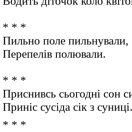
Водить діточок коло квіто
* * *
Пильно поле пильнували,
Перепелів полювали.
* * *
Приснивсь сьогодні сон с
Приніс сусіда сік з суниці
* * *