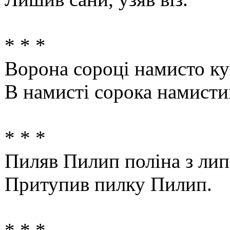
* * *
Ворона сороці намисто ку
В намисті сорока намисти
* * *
Пиляв Пилип поліна з лип
Притупив пилку Пилип.