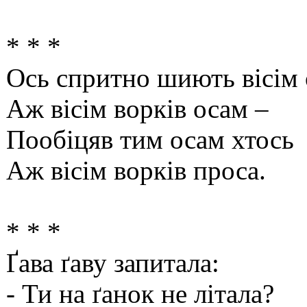
* * *
Ось спритно шиють вісім 
Аж вісім ворків осам –
Пообіцяв тим осам хтось
Аж вісім ворків проса.
* * *
Ґава ґаву запитала:
- Ти на ґанок не літала?