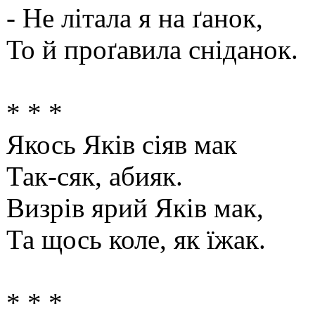
- Не літала я на ґанок,
То й проґавила сніданок.
* * *
Якось Яків сіяв мак
Так-сяк, абияк.
Визрів ярий Яків мак,
Та щось коле, як їжак.
* * *