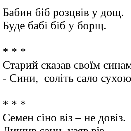
Бабин біб розцвів у дощ.
Буде бабі біб у борщ.
* * *
Старий сказав своїм синам
- Сини, соліть сало сухою
* * *
Семен сіно віз – не довіз.
Лишив сани, узяв віз.