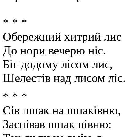
* * *
Обережний хитрий лис
До нори вечерю ніс.
Біг додому лісом лис,
Шелестів над лисом ліс.
* * *
Сів шпак на шпаківню,
Заспівав шпак півню: