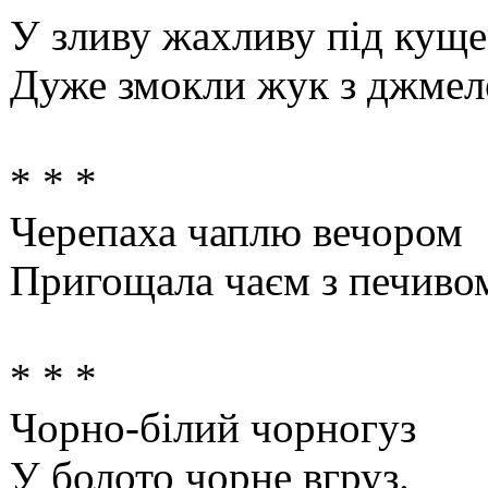
У зливу жахливу під кущ
Дуже змокли жук з джмел
* * *
Черепаха чаплю вечором
Пригощала чаєм з печиво
* * *
Чорно-білий чорногуз
У болото чорне вгруз.