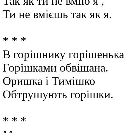
Так як ти не вмію я ,
Ти не вмієшь так як я.
* * *
В горішнику горішенька
Горішками обвішана.
Оришка і Тимішко
Обтрушують горішки.
* * *