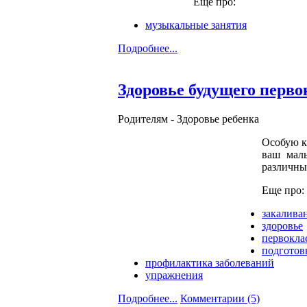
Еще про:
музыкальные занятия
Подробнее...
Здоровье будущего перво
Родителям -
Здоровье ребенка
Особую к
ваш малы
различны
Еще про:
закалива
здоровье
первокла
подготов
профилактика заболеваний
упражнения
Подробнее...
Комментарии (5)