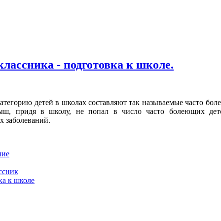
классника - подготовка к школе.
атегорию детей в школах составляют так называемые часто боле
ш, придя в школу, не попал в число часто болеющих дете
х заболеваний.
ние
ссник
ка к школе