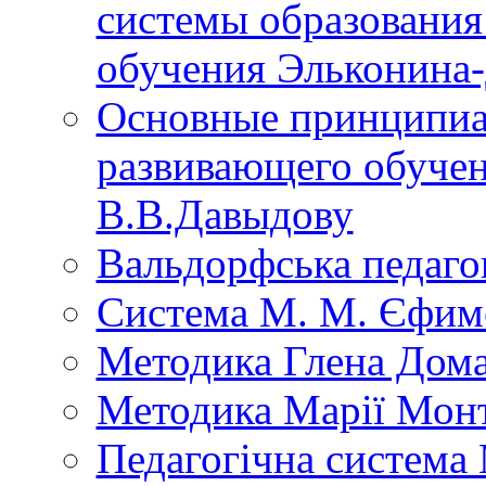
системы образования
обучения Эльконина
Основные принципиа
развивающего обуче
В.В.Давыдову
Вальдорфська педаго
Система М. М. Єфим
Методика Глена Дом
Методика Марії Монт
Педагогічна система