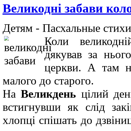
Великодні забави кол
Детям -
Пасхальные стихи
Коли великодні
дякував за ньо
церкви. А там н
малого до старого.
На
Великдень
цілий день
встигнувши як слід закі
хлопці спішать до дзвіниц