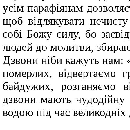
усім парафіянам дозволяє
щоб відлякувати нечисту
собі Божу силу, бо засві
людей до молитви, збираю
Дзвони ніби кажуть нам:
померлих, відвертаємо г
байдужих, розганяємо в
дзвони мають чудодійну 
водою під час великодніх 