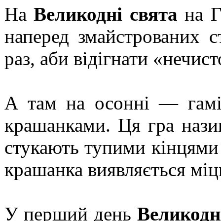
На
Великодні свята
на Г
наперед змайстрованих с
раз, аби відігнати «нечист
А там на осонні — гамі
крашанками. Ця гра нази
стукають тупими кінцями 
крашанка виявляється міц
У перший день
Великодн