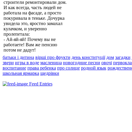
строители ремонтировали дом.
И как всегда, часть людей не
работала на фасаде, а просто
покуривала в теньке. Дочурка
увидела это, яростно замахал
кулачком, и уверенно
пролепетала:
- Ай-яй-яй! Почему вы не
работаете! Вам же пенсию
потом не дадут!
батьки і дитина
вірші про фрукти
день конституції
дом
загадки
звери
игры в воде
масленица
новогодние песни
овочі
первокла
воспитание
права ребенка
про солнце
родной язык
рождествен
школьная ярмарка
щедрівки
Feed Entries