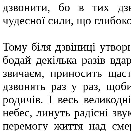
дзвонити, бо в тих дз
чудесної сили, що глибоко
Тому біля дзвіниці утвор
бодай декілька разів вда
звичаєм, приносить щас
дзвонять раз у раз, щоб
родичів. І весь великодн
небес, линуть радісні зв
перемогу життя над сме