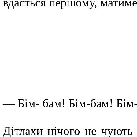
вдасться першому, матиме
— Бім- бам! Бім-бам! Бім
Дітлахи нічого не чують 