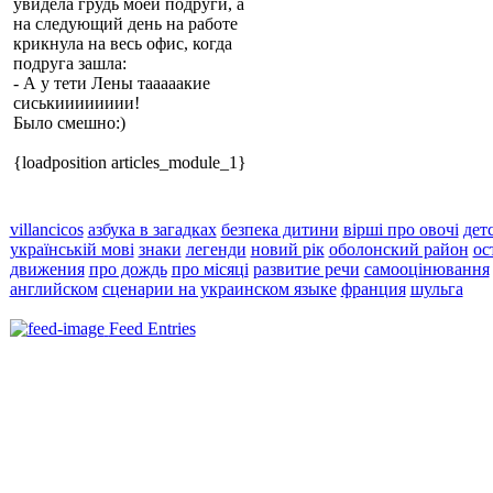
увидела грудь моей подруги, а
на следующий день на работе
крикнула на весь офис, когда
подруга зашла:
- А у тети Лены тааааакие
сиськииииииии!
Было смешно:)
{loadposition articles_module_1}
villancicos
азбука в загадках
безпека дитини
вірші про овочі
дет
українській мові
знаки
легенди
новий рік
оболонский район
ос
движения
про дождь
про місяці
развитие речи
самооцінювання
английском
сценарии на украинском языке
франция
шульга
Feed Entries