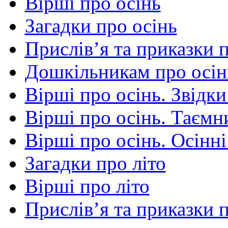
Вірші про осінь
Загадки про осінь
Прислів’я та приказки 
Дошкільникам про осін
Вірші про осінь. Звідки
Вірші про осінь. Таємни
Вірші про осінь. Осінні
Загадки про літо
Вірші про літо
Прислів’я та приказки п