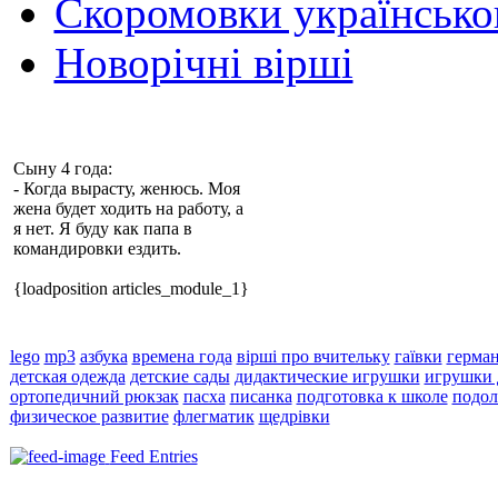
Скоромовки українськ
Новорічні вірші
Сыну 4 года:
- Когда вырасту, женюсь. Моя
жена будет ходить на работу, а
я нет. Я буду как папа в
командировки ездить.
{loadposition articles_module_1}
lego
mp3
азбука
времена года
вірші про вчительку
гаївки
герма
детская одежда
детские сады
дидактические игрушки
игрушки 
ортопедичний рюкзак
пасха
писанка
подготовка к школе
подол
физическое развитие
флегматик
щедрівки
Feed Entries