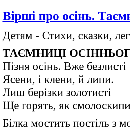
Вірші про осінь. Таєм
Детям -
Стихи, сказки, ле
ТАЄМНИЦІ ОСІННЬОГ
Пізня осінь. Вже безлисті
Ясени, і клени, й липи.
Лиш берізки золотисті
Ще горять, як смолоскипи
Білка мостить постіль з м