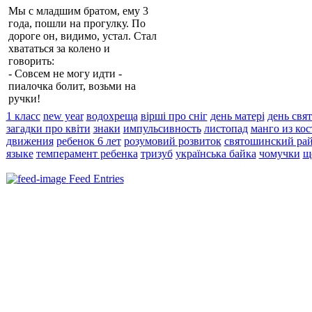
Мы с младшим братом, ему 3
года, пошли на прогулку. По
дороге он, видимо, устал. Стал
хвататься за колено и
говорить:
- Совсем не могу идти -
пиалочка
болит, возьми на
ручки!
1 класс
new year
водохреща
вірші про сніг
день матері
день свя
загадки про квіти
знаки
импульсивность
листопад
манго из ко
движения
ребенок 6 лет
розумовий розвиток
святошинский ра
языке
темперамент ребенка
тризуб
українська байка
чомучки
щ
Feed Entries