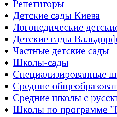
Репетиторы
Детские сады Киева
Логопедические детски
Детские сады Вальдорф
Частные детские сады
Школы-сады
Cпециализированные ш
Cредние общеобразова
Средние школы с русск
Школы по программе "