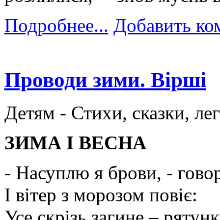
Подробнее...
Добавить ко
Проводи зими. Вірші
Детям -
Стихи, сказки, ле
ЗИМА І ВЕСНА
- Насуплю я брови, - гово
І вітер з морозом повіє:
Усе скрізь загине – рятун