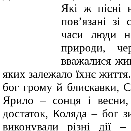
Які ж пісні 
пов’язані зі
часи люди н
природи, ч
вважалися жив
яких залежало їхнє життя.
бог грому й блискавки, С
Ярило – сонця і весни,
достаток, Коляда – бог 
виконували різні дії –