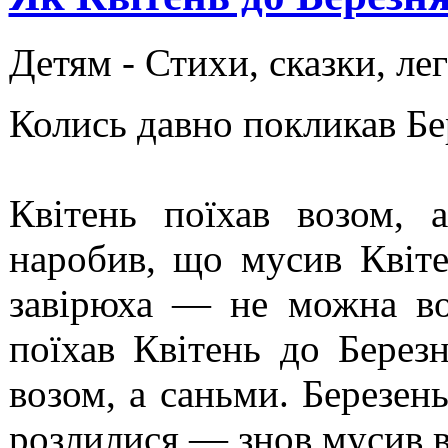
Детям -
Стихи, сказки, ле
Колись давно покликав Бер
Квітень поїхав возом, 
наробив, що мусив Квіте
завірюха — не можна во
поїхав Квітень до Березн
возом, а саньми. Березень
розлилися,— знов мусив в