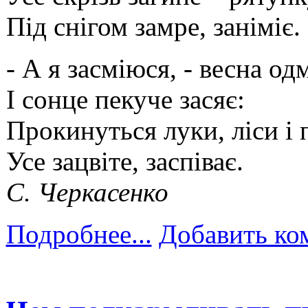
Під снігом замре, заніміє.
- А я засміюся, - весна одм
І сонце пекуче засяє:
Прокинуться луки, ліси і 
Усе зацвіте, заспіває.
С. Черкасенко
Подробнее...
Добавить ко