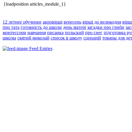
{loadposition articles_module_1}
12 летнее обучение
акровірші
вересень
вірші до великодня
вірш
про тата
готовність до школи
день матері
загадки про гриби
заг
монтессори
навчання
писанка
польский
про снег
підготовка ру
школы
святий миколай
список в школу
сценарій
товары для де
Feed Entries