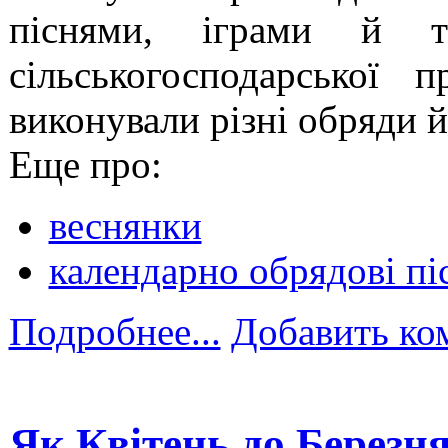
піснями, іграми й т
сільськогосподарської
виконували різні обряди й
Еще про:
веснянки
календарно обрядові пі
Подробнее...
Добавить ко
Як Квітень до Березня 