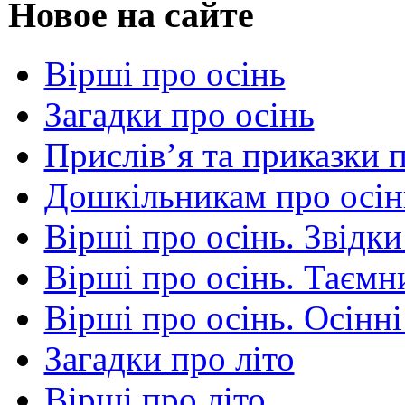
Новое на сайте
Вірші про осінь
Загадки про осінь
Прислів’я та приказки 
Дошкільникам про осін
Вірші про осінь. Звідки
Вірші про осінь. Таємни
Вірші про осінь. Осінні
Загадки про літо
Вірші про літо