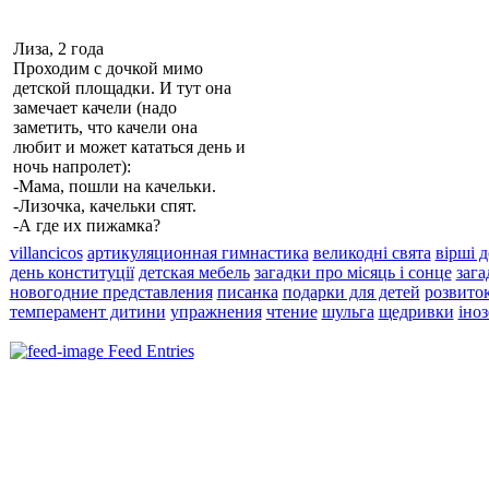
Лиза, 2 года
Проходим с дочкой мимо
детской площадки. И тут она
замечает качели (надо
заметить, что качели она
любит и может кататься день и
ночь напролет):
-Мама, пошли на
качельки
.
-Лизочка,
качельки
спят.
-А где их пижамка?
villancicos
артикуляционная гимнастика
великодні свята
вірші д
день конституції
детская мебель
загадки про місяць і сонце
зага
новогодние представления
писанка
подарки для детей
розвито
темперамент дитини
упражнения
чтение
шульга
щедривки
іно
Feed Entries