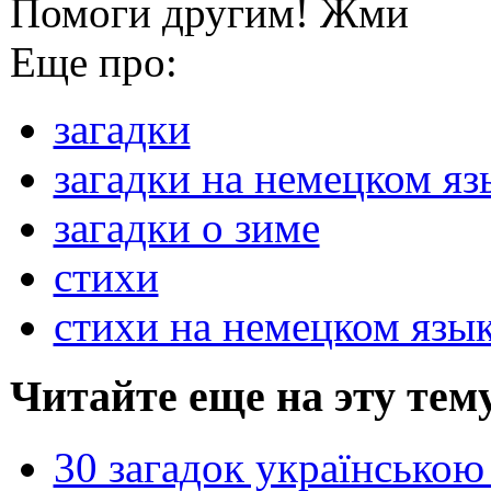
Помоги другим! Жми
Еще про:
загадки
загадки на немецком яз
загадки о зиме
стихи
стихи на немецком язы
Читайте еще на эту тем
30 загадок українською