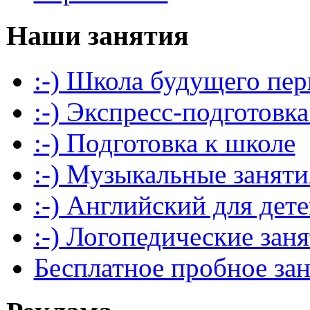
Наши занятия
:-) Школа будущего пер
:-) Экспресс-подготовка
:-) Подготовка к школе
:-) Музыкальные заняти
:-) Английский для дет
:-) Логопедические зан
Бесплатное пробное за