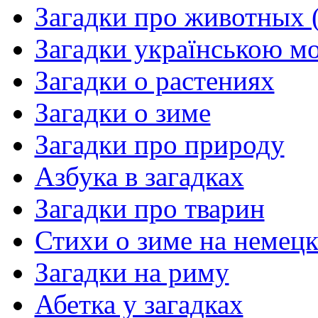
Загадки про животных (
Загадки українською м
Загадки о растениях
Загадки о зиме
Загадки про природу
Азбука в загадках
Загадки про тварин
Стихи о зиме на немец
Загадки на риму
Абетка у загадках