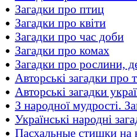
Загадки про птиц
Загадки про квіти
Загадки про час доби
Загадки про комах
Загадки про рослини, де
Авторські загадки про 
Авторські загадки укра
З народної мудрості. За
Українські народні заг
Пасхальные стишки на 