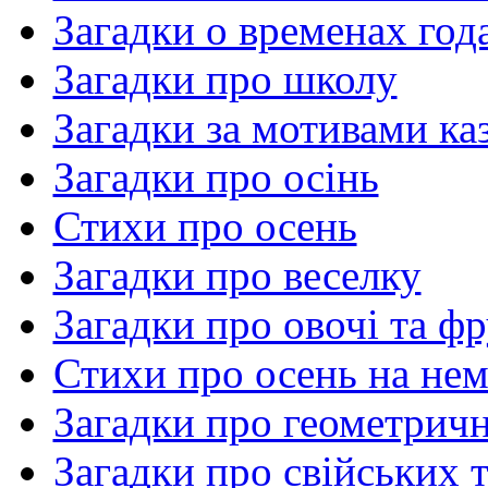
Загадки о временах год
Загадки про школу
Загадки за мотивами ка
Загадки про осінь
Стихи про осень
Загадки про веселку
Загадки про овочі та фр
Стихи про осень на н
Загадки про геометричн
Загадки про свійських 