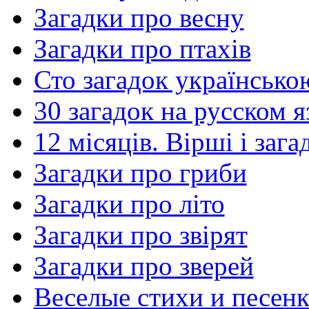
Загадки про весну
Загадки про птахів
Сто загадок українсько
30 загадок на русском я
12 місяців. Вірші і заг
Загадки про гриби
Загадки про літо
Загадки про звірят
Загадки про зверей
Веселые стихи и песенк