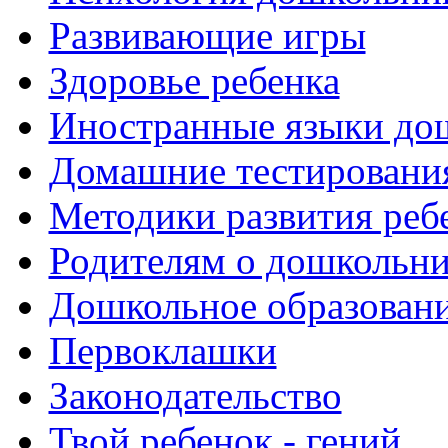
Развивающие игры
Здоровье ребенка
Иностранные языки до
Домашние тестировани
Методики развития реб
Родителям о дошкольн
Дошкольное образовани
Первоклашки
Законодательство
Твой ребенок - гений