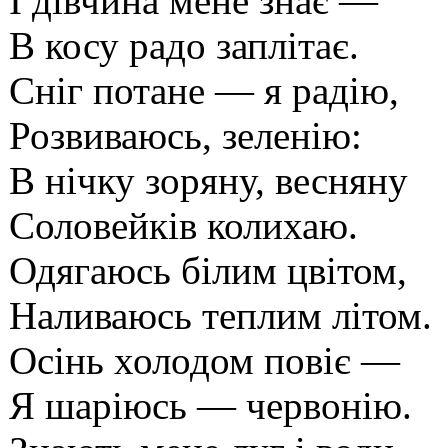
І дівчина мене знає —
В косу радо заплітає.
Сніг потане — я радію,
Розвиваюсь, зеленію:
В нічку зоряну, весняну
Соловейків колихаю.
Одягаюсь білим цвітом,
Наливаюсь теплим літом.
Осінь холодом повіє —
Я шаріюсь — червонію.