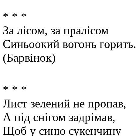
* * *
За лісом, за пралісом
Синьоокий вогонь горить
(Барвінок)
* * *
Лист зелений не пропав,
А під снігом задрімав,
Щоб у синю сукенчину