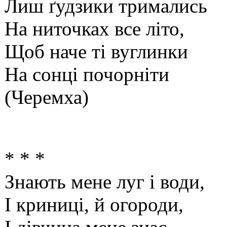
Лиш ґудзики тримались
На ниточках все літо,
Щоб наче ті вуглинки
На сонці почорніти
(Черемха)
* * *
Знають мене луг і води,
І криниці, й огороди,