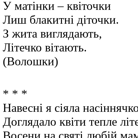
У матінки – квіточки
Лиш блакитні діточки.
З жита виглядають,
Літечко вітають.
(Волошки)
* * *
Навесні я сіяла насіннячко
Доглядало квіти тепле літ
Восени на святі любій ма