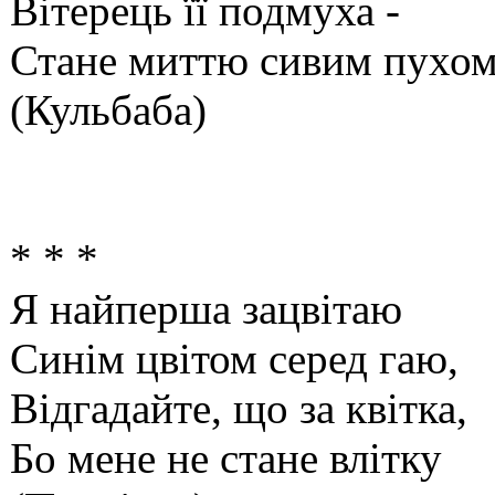
Вітерець її подмуха -
Стане миттю сивим пухом
(Кульбаба)
* * *
Я найперша зацвітаю
Синім цвітом серед гаю,
Відгадайте, що за квітка,
Бо мене не стане влітку