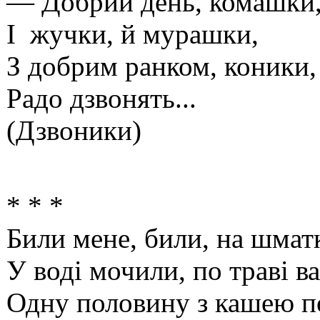
— Добрий день, комашки
І жучки, й мурашки,
З добрим ранком, коники
Радо дзвонять...
(Дзвоники)
* * *
Били мене, били, на шмат
У воді мочили, по траві в
Одну половину з кашею п