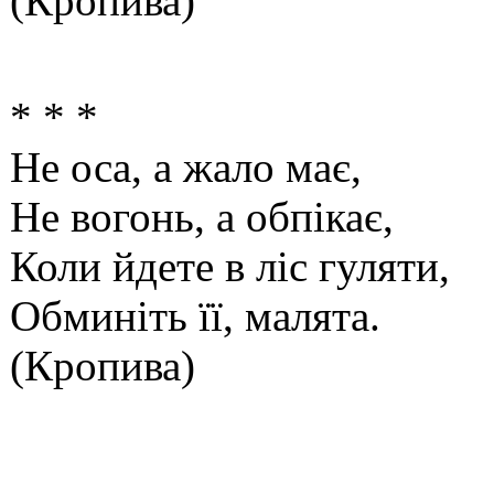
(Кропива)
* * *
Не оса, а жало має,
Не вогонь, а обпікає,
Коли йдете в ліс гуляти,
Обминіть її, малята.
(Кропива)