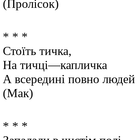
(Пролісок)
* * *
Стоїть тичка,
На тичці—капличка
А всередині повно людей
(Мак)
* * *