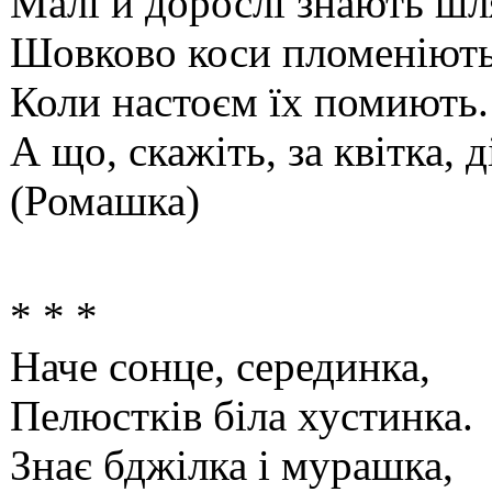
Малі й дорослі знають шл
Шовково коси пломеніють
Коли настоєм їх помиють.
А що, скажіть, за квітка, д
(Ромашка)
* * *
Наче сонце, серединка,
Пелюстків біла хустинка.
Знає бджілка і мурашка,