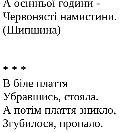
А осінньої години -
Червонясті намистини.
(Шипшина)
* * *
В біле плаття
Убравшись, стояла.
А потім плаття зникло,
Згубилося, пропало.