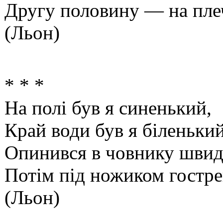
Другу половину — на плеч
(Льон)
* * *
На полі був я синенький,
Край води був я біленький
Опинився в човнику швид
Потім під ножиком гостр
(Льон)