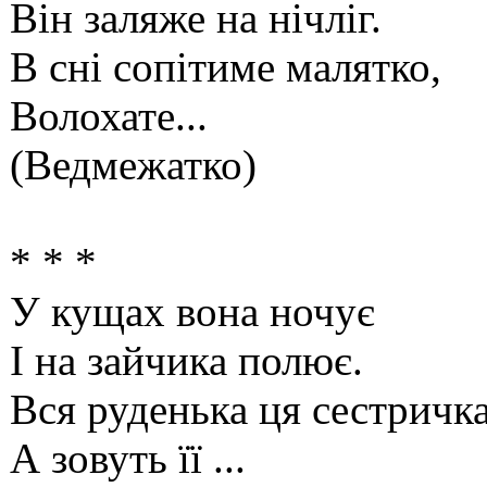
Він заляже на нічліг.
В сні сопітиме малятко,
Волохате...
(Ведмежатко)
* * *
У кущах вона ночує
І на зайчика полює.
Вся руденька ця сестричка
А зовуть її ...