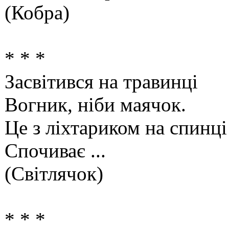
(Кобра)
* * *
Засвітився на травинці
Вогник, ніби маячок.
Це з ліхтариком на спинці
Спочиває ...
(Світлячок)
* * *