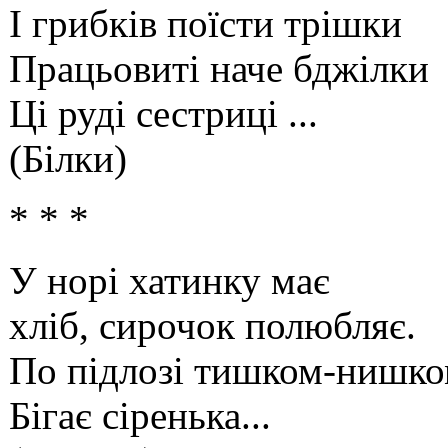
І грибків поїсти трішки
Працьовиті наче бджілки
Ці руді сестриці ...
(Білки)
* * *
У норі хатинку має
хліб, сирочок полюбляє.
По підлозі тишком-нишк
Бігає сіренька...