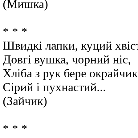
(Мишка)
* * *
Швидкі лапки, куций хвіст
Довгі вушка, чорний ніс,
Хліба з рук бере окрайчик
Сірий і пухнастий...
(Зайчик)
* * *