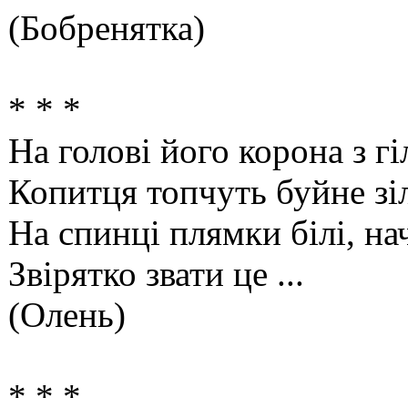
(Бобренятка)
* * *
На голові його корона з гі
Копитця топчуть буйне зі
На спинці плямки білі, на
Звірятко звати це ...
(Олень)
* * *