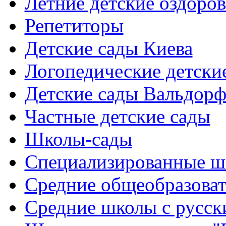
Летние детские оздоров
Репетиторы
Детские сады Киева
Логопедические детски
Детские сады Вальдорф
Частные детские сады
Школы-сады
Cпециализированные ш
Cредние общеобразова
Средние школы с русск