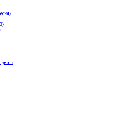
ресня)
3)
я
 детей