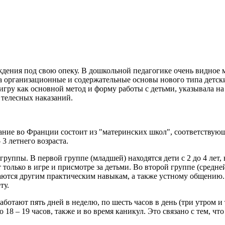
дения под свою опеку. В дошкольной педагогике очень видное
а организационные и содержательные основы нового типа детск
гру как основной метод и форму работы с детьми, указывала на
 телесных наказаний.
ание во Франции состоит из "материнских школ", соответствую
3 летнего возраста.
 группы. В первой группе (младшей) находятся дети с 2 до 4 лет,
олько в игре и присмотре за детьми. Во второй группе (средней)
ются другим практическим навыкам, а также устному общению. В
ту.
ботают пять дней в неделю, по шесть часов в день (три утром и 
 18 – 19 часов, также и во время каникул. Это связано с тем, чт