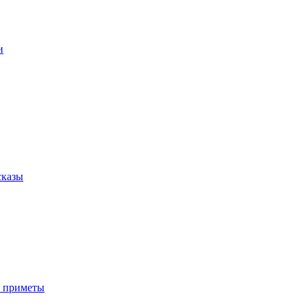
и
сказы
е приметы