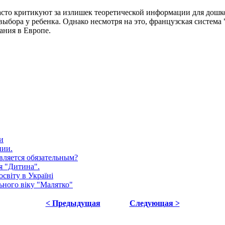
сто критикуют за излишек теоретической информации для дошко
 выбора у ребенка. Однако несмотря на это, французская система
ания в Европе.
и
нии.
вляется обязательным?
я "Дитина".
освiту в Українi
ьного віку "Малятко"
< Предыдущая
Следующая >