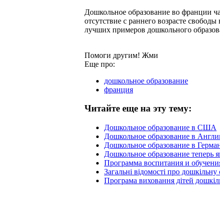
Дошкольное образование во франции ча
отсутствие с раннего возрасте свободы
лучших примеров дошкольного образов
Помоги другим! Жми
Еще про:
дошкольное образование
франция
Читайте еще на эту тему:
Дошкольное образование в США
Дошкольное образование в Англи
Дошкольное образование в Герма
Дошкольное образование теперь я
Программа воспитания и обучени
Загальнi вiдомостi про дошкiльну 
Програма виховання дітей дошкіл