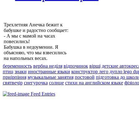
Трехлетняя Анечка бежит к
бабушке и радостно сообщает:
- А мы с мамой на часах
повесились!
Бабушка в недоумении. Я
объясняю, что мы взвесились
на напольных весах.
беременность
вербна неділя
відпочинок
вірші
детские автокрес
птиц
знаки
иностранные языки
конструктор лего дупло lego du
приірпіння
музыкальные занятия
постовой
підготовка до школ
святвечір
снегурочка
солнце
стихи на английском языке
фізіол
Feed Entries