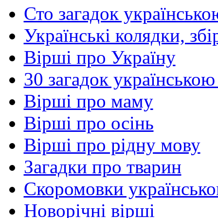
Сто загадок українсько
Українські колядки, зб
Вірші про Україну
30 загадок українською
Вірші про маму
Вірші про осінь
Вірші про рідну мову
Загадки про тварин
Скоромовки українськ
Новорічні вірші