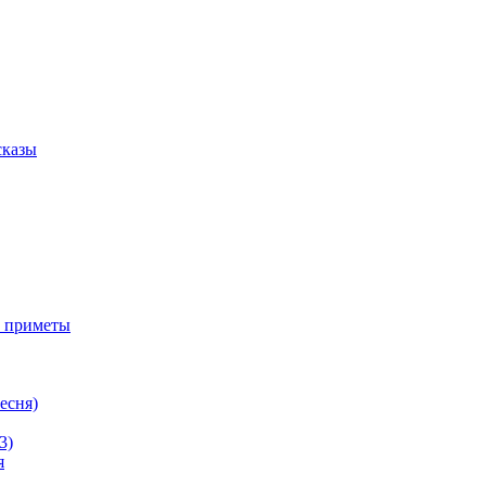
сказы
е приметы
ресня)
3)
я