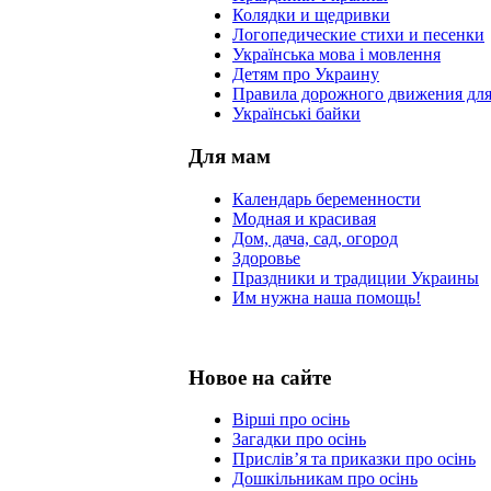
Колядки и щедривки
Логопедические стихи и песенки
Українська мова і мовлення
Детям про Украину
Правила дорожного движения для
Українські байки
Для мам
Календарь беременности
Модная и красивая
Дом, дача, сад, огород
Здоровье
Праздники и традиции Украины
Им нужна наша помощь!
Новое на сайте
Вірші про осінь
Загадки про осінь
Прислів’я та приказки про осінь
Дошкільникам про осінь