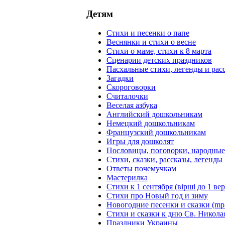
Детям
Стихи и песенки о папе
Веснянки и стихи о весне
Стихи о маме, стихи к 8 марта
Сценарии детских праздников
Пасхальные стихи, легенды и рас
Загадки
Скороговорки
Считалочки
Веселая азбука
Английский дошкольникам
Немецкий дошкольникам
Французский дошкольникам
Игры для дошколят
Пословицы, поговорки, народны
Стихи, сказки, рассказы, легенды
Ответы почемучкам
Мастерилка
Стихи к 1 сентября (вірші до 1 ве
Стихи про Новый год и зиму
Новогодние песенки и сказки (mp
Стихи и сказки к дню Св. Никола
Праздники Украины