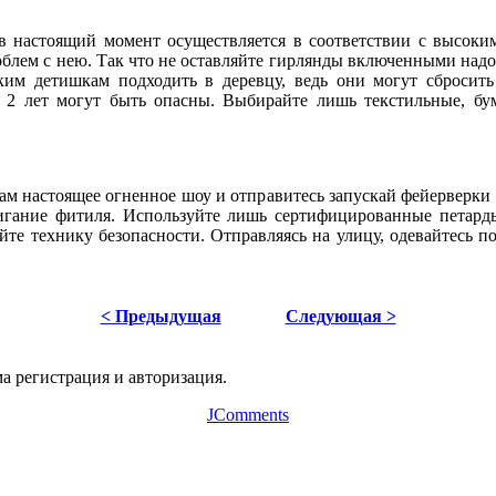
 настоящий момент осуществляется в соответствии с высоким
облем с нею. Так что не оставляйте гирлянды включенными надо
ким детишкам подходить в деревцу, ведь они могут сбросить
 2 лет могут быть опасны. Выбирайте лишь текстильные, бу
м настоящее огненное шоу и отправитесь запускай фейерверки в
игание фитиля. Используйте лишь сертифицированные петард
те технику безопасности. Отправляясь на улицу, одевайтесь по
< Предыдущая
Следующая >
а регистрация и авторизация.
JComments