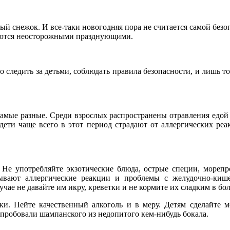
тый снежок. И все-таки новогодняя пора не считается самой без
няются неосторожными празднующими.
 следить за детьми, соблюдать правила безопасности, и лишь то
амые разные. Среди взрослых распространены отравления едой
дети чаще всего в этот период страдают от аллергических ре
. Не употребляйте экзотические блюда, острые специи, морепр
бывают аллергические реакции и проблемы с желудочно-киш
учае не давайте им икру, креветки и не кормите их сладким в бо
ки. Пейте качественный алкоголь и в меру. Детям сделайте м
пробовали шампанского из недопитого кем-нибудь бокала.