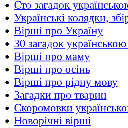
Сто загадок українсько
Українські колядки, зб
Вірші про Україну
30 загадок українською
Вірші про маму
Вірші про осінь
Вірші про рідну мову
Загадки про тварин
Скоромовки українськ
Новорічні вірші