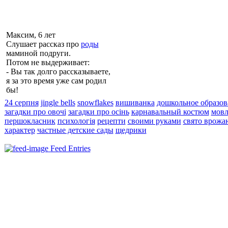
Максим, 6 лет
Слушает рассказ про
роды
маминой подруги.
Потом не выдерживает:
- Вы так долго рассказываете,
я за это время уже сам родил
бы!
24 серпня
jingle bells
snowflakes
вишиванка
дошкольное образов
загадки про овочі
загадки про осінь
карнавальный костюм
мовл
першокласник
психологія
рецепти
своими руками
свято врожа
характер
частные детские сады
щедрики
Feed Entries