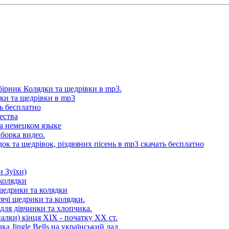
Збірник Колядки та щедрівки в mp3.
дки та щедрівки в mp3
ь бесплатно
ества
а немецком языке
борка видео.
док та щедрівок, різдвяних пісень в mp3 cкачать бесплатно
и Зуїхи)
 колядки
щедрики та колядки
ячі щедрики та колядки.
для дівчинки та хлопчика.
палки) кінця XIX - початку XX cт.
ка Jingle Bells на український лад