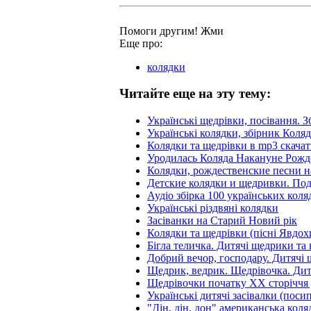
Помоги другим! Жми
Еще про:
колядки
Читайте еще на эту тему:
Українські щедрівки, посівання. 
Українські колядки, збірник Коля
Колядки та щедрівки в mp3 скачат
Уродилась Коляда Накануне Рожд
Колядки, рождественские песни н
Детские колядки и щедривки. Под
Аудіо збірка 100 українських коля
Українські різдвяні колядки
Засіванки на Старий Новий рік
Колядки та щедрівки (пісні Явдох
Бігла теличка. Дитячі щедрики та
Добрий вечор, господару. Дитячі 
Щедрик, ведрик. Щедрівочка. Дит
Щедрівочки початку XX сторіччя 
Українські дитячі засівалки (поси
"Дін, дін, дон" американська коляд