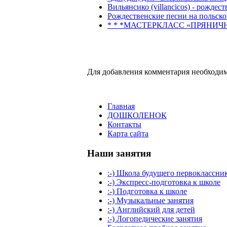
Вильянсико (villancicos) - рождес
Рождественские песни на польск
* * *МАСТЕРКЛАСС «ПРЯНИЧНЫЙ 
Для добавления комментария необходим
Главная
ДОШКОЛЕНОК
Контакты
Карта сайта
Наши занятия
:-) Школа будущего первоклассни
:-) Экспресс-подготовка к школе
:-) Подготовка к школе
:-) Музыкальные занятия
:-) Английский для детей
:-) Логопедические занятия