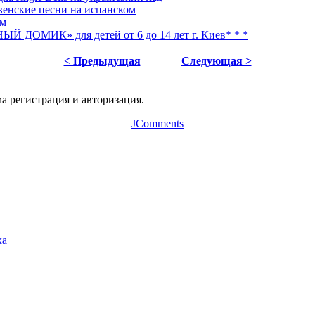
твенские песни на испанском
ом
ДОМИК» для детей от 6 до 14 лет г. Киев* * *
< Предыдущая
Следующая >
а регистрация и авторизация.
JComments
ка