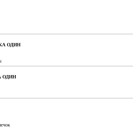
КА ОДИН
.
А ОДИН
шечок