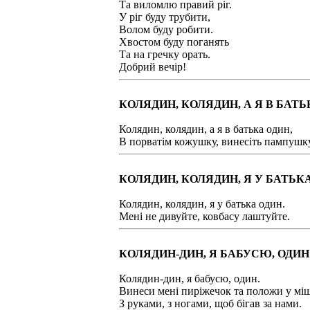
Та виломлю правий ріг.
У ріг буду трубити,
Волом буду робити.
Хвостом буду поганять
Та на гречку орать.
Добрий вечір!
КОЛЯДИН, КОЛЯДИН, А Я В БАТЬ
Колядин, колядин, а я в батька один,
В порватім кожушку, винесіть пампушку
КОЛЯДИН, КОЛЯДИН, Я У БАТЬК
Колядин, колядин, я у батька один.
Мені не дивуйте, ковбасу лаштуйте.
КОЛЯДИН-ДИН, Я БАБУСЮ, ОДИН
Колядин-дин, я бабусю, один.
Винеси мені пиріжечок та положи у мі
З руками, з ногами, щоб бігав за нами.