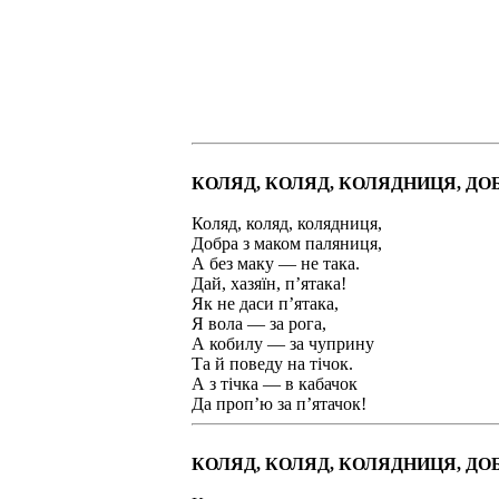
КОЛЯД, КОЛЯД, КОЛЯДНИЦЯ, Д
Коляд, коляд, колядниця,
Добра з маком паляниця,
А без маку — не така.
Дай, хазяїн, п’ятака!
Як не даси п’ятака,
Я вола — за рога,
А кобилу — за чуприну
Та й поведу на тічок.
А з тічка — в кабачок
Да проп’ю за п’ятачок!
КОЛЯД, КОЛЯД, КОЛЯДНИЦЯ, ДО