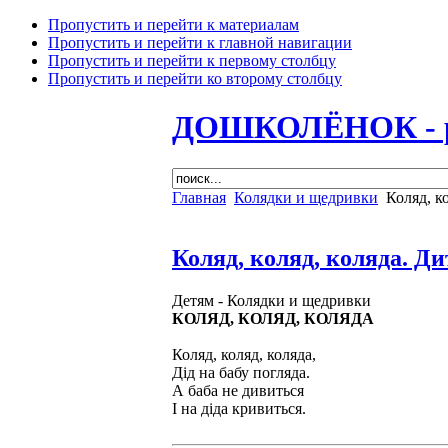
Пропустить и перейти к материалам
Пропустить и перейти к главной навигации
Пропустить и перейти к первому столбцу
Пропустить и перейти ко второму столбцу
ДОШКОЛЁНОК - раз
Главная
Колядки и щедривки
Коляд, ко
Коляд, коляд, коляда. Д
Детям -
Колядки и щедривки
КОЛЯД, КОЛЯД, КОЛЯДА
Коляд, коляд, коляда,
Дід на бабу погляда.
А баба не дивиться
І на діда кривиться.