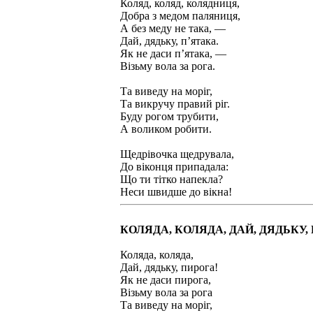
Коляд, коляд, колядниця,
Добра з медом паляниця,
А без меду не така, —
Дай, дядьку, п’ятака.
Як не даси п’ятака, —
Візьму вола за рога.
Та виведу на моріг,
Та викручу правий ріг.
Буду рогом трубити,
А воликом робити.
Щедрівочка щедрувала,
До віконця припадала:
Що ти тітко напекла?
Неси швидше до вікна!
КОЛЯДА, КОЛЯДА, ДАЙ, ДЯДЬКУ,
Коляда, коляда,
Дай, дядьку, пирога!
Як не даси пирога,
Візьму вола за рога
Та виведу на моріг,