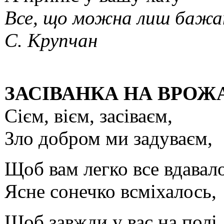
Все, що можна лиш бажа
С. Крупчан
ЗАСІВАНКА НА ВРОЖ
Сієм, вієм, засіваєм,
Зло добром ми задуваєм,
Щоб вам легко все вдавало
Ясне сонечко всміхалось,
Щоб завжди у вас на полі