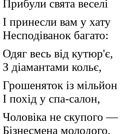
Прибули свята веселі
І принесли вам у хату
Несподіванок багато:
Одяг весь від кутюр'є,
З діамантами кольє,
Грошеняток із мільйон
І похід у спа-салон,
Чоловіка не скупого —
Бізнесмена молодого,