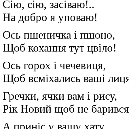
Сію, сію, засіваю!..
На добро я уповаю!
Ось пшеничка і пшоно,
Щоб кохання тут цвіло!
Ось горох і чечевиця,
Щоб всміхались ваші лиця
Гречки, ячки вам і рису,
Рік Новий щоб не барився
А приніс у вашу хату