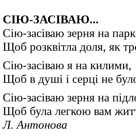
СІЮ-ЗАСІВАЮ...
Сію-засіваю зерня на парк
Щоб розквітла доля, як тр
Сію-засіваю я на килими,
Щоб в душі і серці не бул
Сію-засіваю зерня на підл
Щоб була легкою вам житт
Л. Антонова