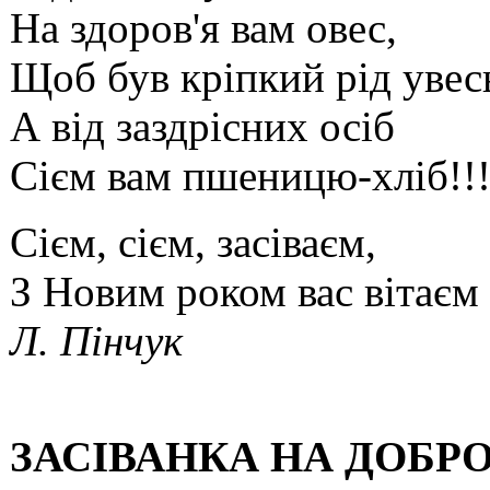
На здоров'я вам овес,
Щоб був кріпкий рід увес
А від заздрісних осіб
Сієм вам пшеницю-хліб!!
Сієм, сієм, засіваєм,
З Новим роком вас вітаєм
Л. Пінчук
ЗАСІВАНКА НА ДОБР