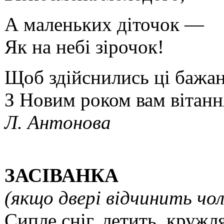
А маленьких діточок —
Як на небі зірочок!
Щоб здійснились ці бажан
З Новим роком вам вітанн
Л. Антонова
ЗАСІВАНКА
(якщо двері відчинить чол
Сипле сніг, летить, кружля