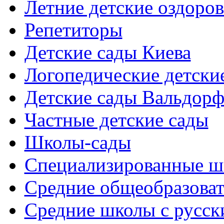
Летние детские оздоров
Репетиторы
Детские сады Киева
Логопедические детски
Детские сады Вальдорф
Частные детские сады
Школы-сады
Cпециализированные ш
Cредние общеобразова
Средние школы с русск