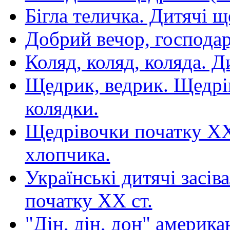
Бігла теличка. Дитячі 
Добрий вечор, господар
Коляд, коляд, коляда. 
Щедрик, ведрик. Щедрі
колядки.
Щедрівочки початку XX 
хлопчика.
Українські дитячі засів
початку XX cт.
"Дін, дін, дон" американ