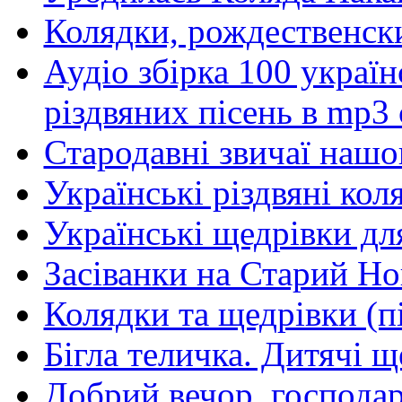
Колядки, рождественск
Аудіо збірка 100 україн
різдвяних пісень в mp3 
Стародавні звичаї нашог
Українські різдвяні кол
Українські щедрівки дл
Засіванки на Старий Но
Колядки та щедрівки (п
Бігла теличка. Дитячі 
Добрий вечор, господар