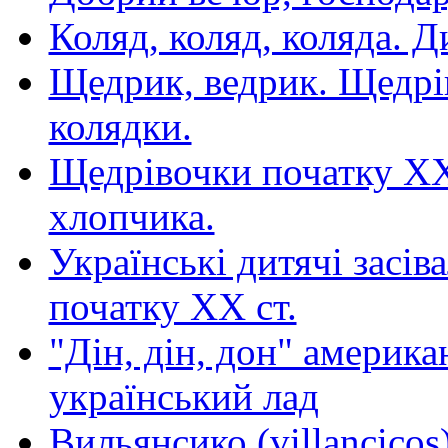
Коляд, коляд, коляда. 
Щедрик, ведрик. Щедрі
колядки.
Щедрівочки початку XX 
хлопчика.
Українські дитячі засів
початку XX cт.
"Дін, дін, дон" американ
український лад
Вильянсико (villancicos