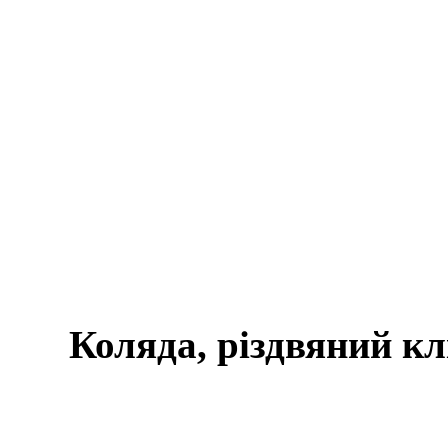
Коляда, різдвяний клі