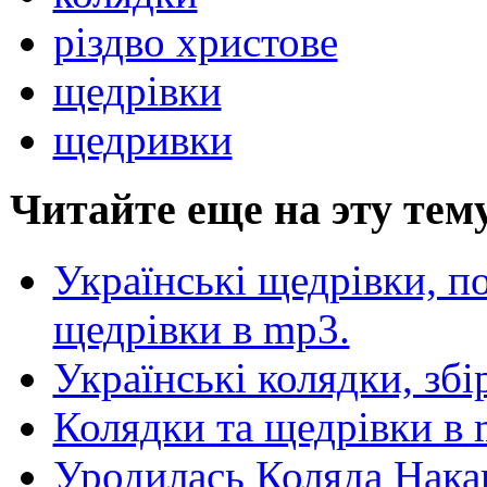
різдво христове
щедрівки
щедривки
Читайте еще на эту тем
Українські щедрівки, п
щедрівки в mp3.
Українські колядки, зб
Колядки та щедрівки в 
Уродилась Коляда Нака