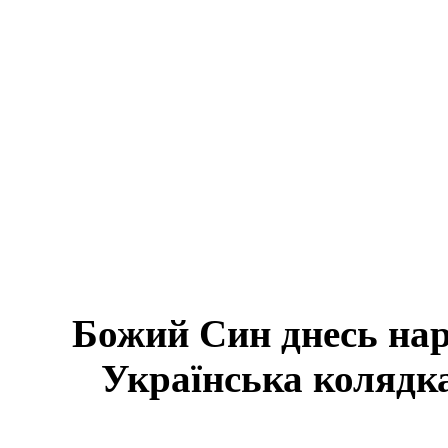
Божий Син днесь нар
Українська колядка