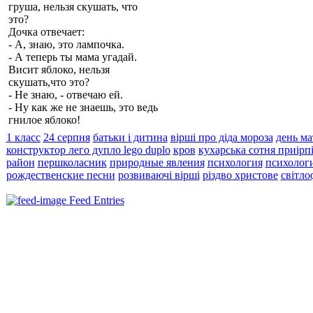
груша, нельзя скушать, что
это?
Дочка отвечает:
- А, знаю, это лампочка.
- А теперь ты мама угадай.
Висит яблоко, нельзя
скушать,что это?
- Не знаю, - отвечаю ей.
- Ну как же не знаешь, это ведь
гнилое яблоко!
1 класс
24 серпня
батьки і дитина
вірші про діда мороза
день ма
конструктор лего дупло lego duplo
кров
кухарська сотня приірп
район
першколасник
природные явления
психология
психолог
рождественские песни
розвиваючі вірші
різдво христове
світло
Feed Entries