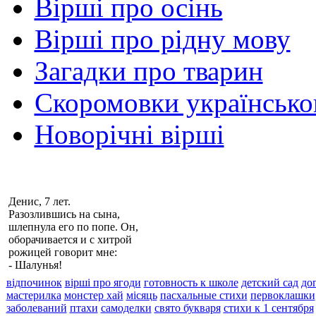
Вірші про осінь
Вірші про рідну мову
Загадки про тварин
Скоромовки українськ
Новорічні вірші
Денис, 7 лет.
Разозлившись на сына,
шлепнула его по попе. Он,
оборачивается и с хитрой
рожицей говорит мне:
- Шалунья!
відпочинок
вірші про ягоди
готовность к школе
детский сад
до
мастерилка
монстер хай
місяць
пасхальные стихи
первоклашки
заболеваний
птахи
самоделки
свято букваря
стихи к 1 сентября