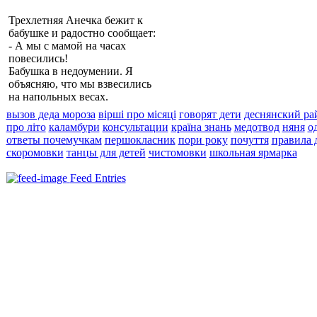
Трехлетняя Анечка бежит к
бабушке и радостно сообщает:
- А мы с мамой на часах
повесились!
Бабушка в недоумении. Я
объясняю, что мы взвесились
на напольных весах.
вызов деда мороза
вірші про місяці
говорят дети
деснянский ра
про літо
каламбури
консультации
країна знань
медотвод
няня
о
ответы почемучкам
першокласник
пори року
почуття
правила 
скоромовки
танцы для детей
чистомовки
школьная ярмарка
Feed Entries