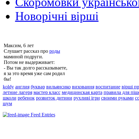
Скоромовки українськ
Новорічні вірші
Максим, 6 лет
Слушает рассказ про
роды
маминой подруги.
Потом не выдерживает:
- Вы так долго рассказываете,
я за это время уже сам родил
бы!
koldy
англия
буквар
вильянсико
виховання
воспитание
вірші п
летние лагеря
мастер класс
медицинская карта
правила для піш
школи
ребенок
розвиток дитини
рухливі ігри
своими руками
с
шум
Feed Entries