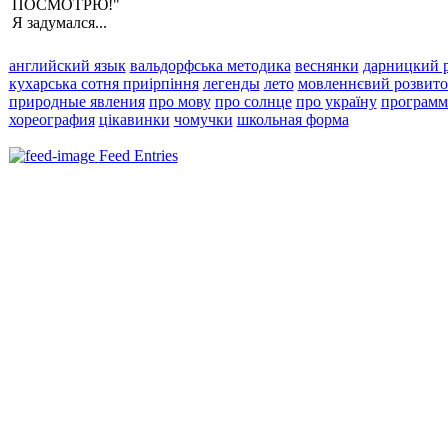
ПОСМОТРЮ!"
Я задумался...
английский язык
вальдорфська методика
веснянки
дарницкий 
кухарська сотня приірпіння
легенды
лето
мовленнєвий розвито
природные явления
про мову
про солнце
про україну
программ
хореография
цікавинки
чомучки
школьная форма
Feed Entries