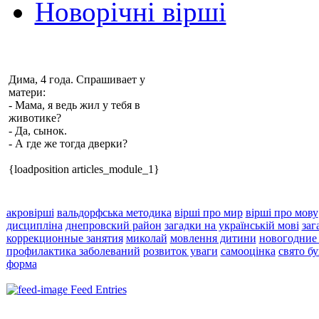
Новорічні вірші
Дима, 4 года. Спрашивает у
матери:
- Мама, я ведь жил у тебя в
животике?
- Да, сынок.
- А где же тогда дверки?
{loadposition articles_module_1}
акровірші
вальдорфська методика
вірші про мир
вірші про мову
дисципліна
днепровский район
загадки на українській мові
заг
коррекционные занятия
миколай
мовлення дитини
новогодние
профилактика заболеваний
розвиток уваги
самооцінка
свято б
форма
Feed Entries