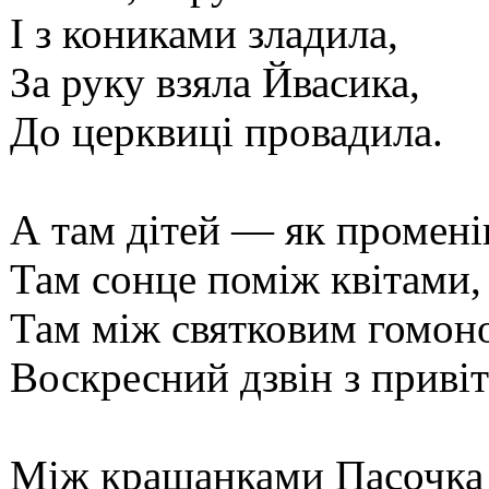
І з кониками зладила,
За руку взяла Йвасика,
До церквиці провадила.
А там дітей — як промені
Там сонце поміж квітами,
Там між святковим гомон
Воскресний дзвін з приві
Між крашанками Пасочка