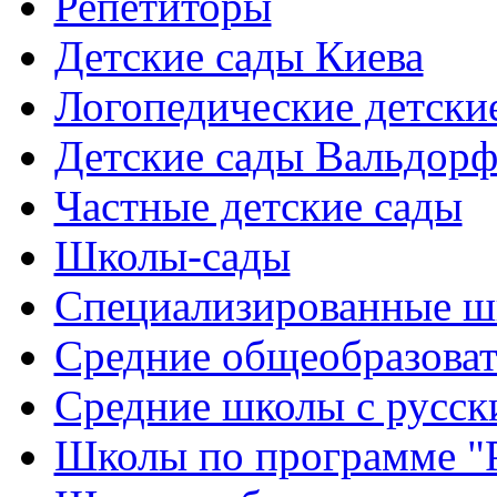
Репетиторы
Детские сады Киева
Логопедические детски
Детские сады Вальдорф
Частные детские сады
Школы-сады
Cпециализированные ш
Cредние общеобразова
Средние школы с русск
Школы по программе "