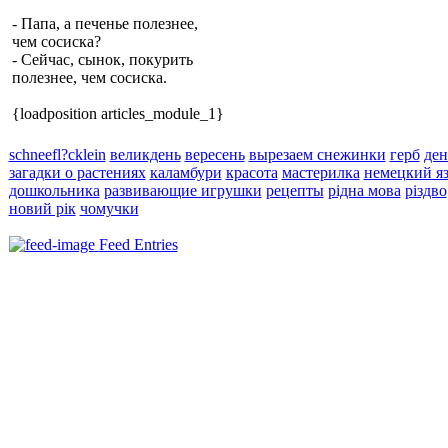
- Папа, а печенье полезнее,
чем сосиска?
- Сейчас, сынок, покурить
полезнее, чем сосиска.
{loadposition articles_module_1}
schneefl?cklein
великдень
вересень
вырезаем снежинки
герб
ден
загадки о растениях
каламбури
красота
мастерилка
немецкий я
дошкольника
развивающие игрушки
рецепты
рідна мова
різдво
новий рік
чомучки
Feed Entries