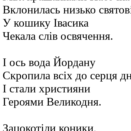
Вклонилась низько свято
У кошику Івасика
Чекала слів освячення.
І ось вода Йордану
Скропила всіх до серця дн
І стали християни
Героями Великодня.
Зацокотіли коники,