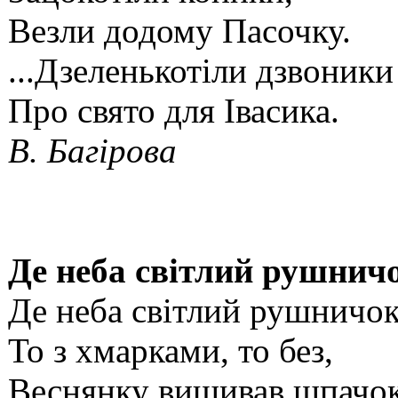
Везли додому Пасочку.
...Дзеленькотіли дзвоники
Про свято для Івасика.
В. Багірова
Де неба світлий рушнич
Де неба світлий рушничо
То з хмарками, то без,
Веснянку вишивав шпачо