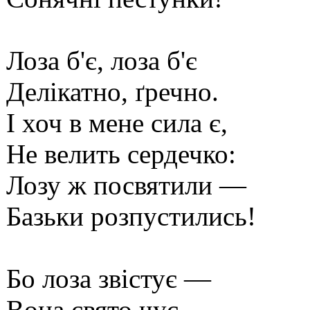
Лоза б'є, лоза б'є
Делікатно, ґречно.
І хоч в мене сила є,
Не велить сердечко:
Лозу ж посвятили —
Базьки розпустились!
Бо лоза звістує —
Вона свято чує,