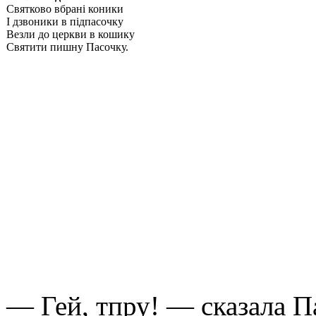
Святково вбрані коники
І дзвоники в підпасочку
Везли до церкви в кошику
Святити пишну Пасочку.
— Гей, тпру! — сказала П