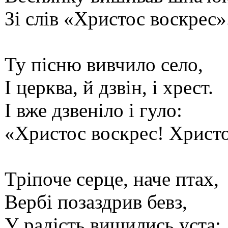
Зі слів «Христос воскрес»
Ту пісню вивчило село,
І церква, й дзвін, і хрест.
І вже дзвеніло і гуло:
«Христос воскрес! Христо
Тріпоче серце, наче птах,
Вербі позаздрив бевз,
У радість вишились уста: