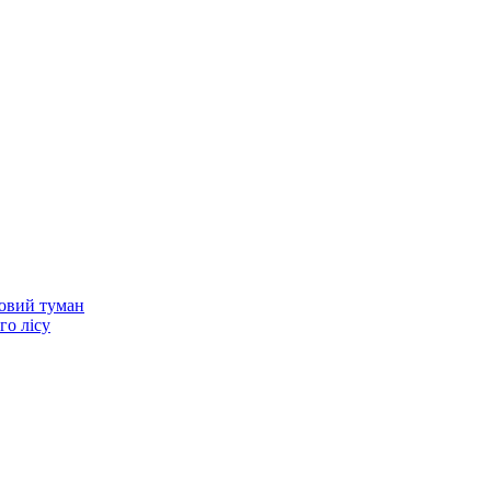
нковий туман
го лісу