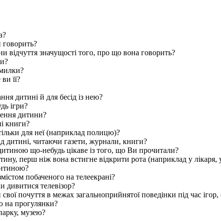
а?
н говорить?
и відчуття значущості того, про що вона говорить?
ни?
омилки?
ви її?
ня дитині й для бесід із нею?
дь ігри?
лення дитини?
ні книги?
тільки для неї (наприклад полицю)?
д дитині, читаючи газети, журнали, книги?
дитиною що-небудь цікаве із того, що Ви прочитали?
тину, перш ніж вона встигне відкрити рота (наприклад у лікаря, 
дитиною?
змістом побаченого на телеекрані?
и дивитися телевізор?
свої почуття в межах загальноприйнятої поведінки під час ігор,
ю на прогулянки?
парку, музею?