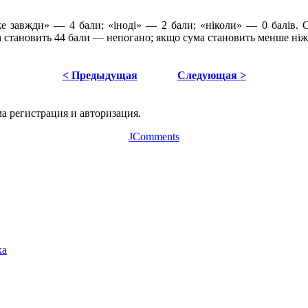
же завжди» — 4 бали; «іноді» — 2 бали; «ніколи» — 0 балів. 
а становить 44 бали — непогано; якщо сума становить менше ніж 
< Предыдущая
Следующая >
а регистрация и авторизация.
JComments
ка