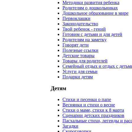
Методики развития ребенка
Родителям о дошкольниках
Дошкольное образование в мире
Первоклашки
Законодательство
Твой ребенок - гений
Готовим с детьми и для детей
Родителям на заметку
Говорят дети
Полезные ссылки
Детские товары
Товары для родителей
Семейный отдых и отдых с детьм
Услуги для семьи
Подарки детям
Детям
Стихи и песенки о папе
Веснянки и стихи о весне
Стихи о маме, стихи к 8 марта
Сценарии детских праздников
Пасхальные стихи, легенды и рас
Загадки
Скороговорки