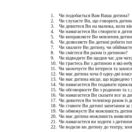
1. Чи подобається Вам Ваша дитина?
2. Чи слухаєте Ви, що говорить дитин
3. Чи дивитеся Ви на малюка, коли ві
4. Чи намагаєтеся Ви створити в дитин
5. Чи виправляєте Ви мовлення дити
6. Чи дозволяєте Ви дитині робити п
7. Чи хвалите Ви дитину, чи обіймаєте 
8. Чи смієтеся Ви разом із дитиною?
9. Чи відводите Ви щодня час для читан
10. Чи граєтесь Ви з дитиною в які-небу
11. Чи заохочуєте Ви інтереси та захоп
12. Чи має дитина хоча б одну-дві влас
13. Чи має дитина місце, що відведено 
14. Чи намагаєтеся Ви подавати прикла
15. Чи обговорюєте Ви з родиною та з 
16. Чи намагаєтеся Ви сказати все за ди
17. Чи дивитеся Ви телевізор разом із 
18. Чи ставите Ви дитині запитання за 
19. Чи обмежуєте Ви можливість дитин
20. Чи має дитина можливість виявляти 
21. Чи намагаєтеся ви ходити з дитино
22. Чи водили ви дитину до театру, зоо