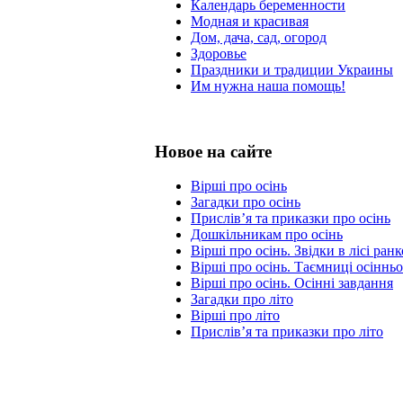
Календарь беременности
Модная и красивая
Дом, дача, сад, огород
Здоровье
Праздники и традиции Украины
Им нужна наша помощь!
Новое на сайте
Вірші про осінь
Загадки про осінь
Прислів’я та приказки про осінь
Дошкільникам про осінь
Вірші про осінь. Звідки в лісі ра
Вірші про осінь. Таємниці осінньо
Вірші про осінь. Осінні завдання
Загадки про літо
Вірші про літо
Прислів’я та приказки про літо