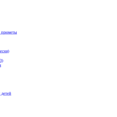
е приметы
ресня)
3)
я
 детей