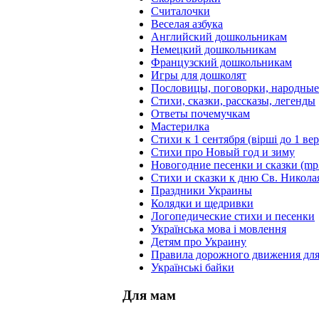
Считалочки
Веселая азбука
Английский дошкольникам
Немецкий дошкольникам
Французский дошкольникам
Игры для дошколят
Пословицы, поговорки, народны
Стихи, сказки, рассказы, легенды
Ответы почемучкам
Мастерилка
Стихи к 1 сентября (вірші до 1 ве
Стихи про Новый год и зиму
Новогодние песенки и сказки (mp
Стихи и сказки к дню Св. Никола
Праздники Украины
Колядки и щедривки
Логопедические стихи и песенки
Українська мова і мовлення
Детям про Украину
Правила дорожного движения для
Українські байки
Для мам