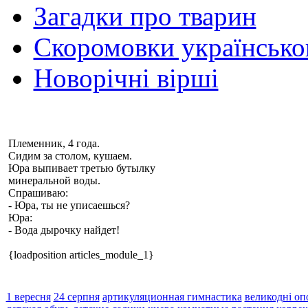
Загадки про тварин
Скоромовки українськ
Новорічні вірші
Племенник, 4 года.
Сидим за столом, кушаем.
Юра выпивает третью бутылку
минеральной воды.
Спрашиваю:
- Юра, ты не
уписаешься
?
Юра:
- Вода дырочку найдет!
{loadposition articles_module_1}
1 вересня
24 серпня
артикуляционная гимнастика
великодні оп