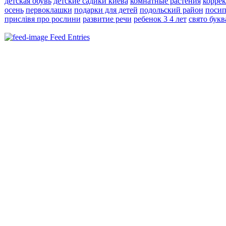
детская обувь
детские садики киева
комнатные растения
корре
осень
первоклашки
подарки для детей
подольский район
посип
прислівя про рослини
развитие речи
ребенок 3 4 лет
свято букв
Feed Entries