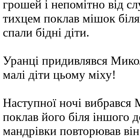
грошей і непомітно від с
тихцем поклав мішок біля
спали бідні діти.
Уранці придивлявся Микол
малі діти цьому міху!
Наступної ночі вибрався 
поклав його біля іншого до
мандрівки повторював він