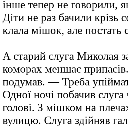
інше тепер не говорили, я
Діти не раз бачили крізь 
клала мішок, але постать 
А старий слуга Миколая з
коморах меншає припасів.
подумав. — Треба упіймат
Одної ночі побачив слуга 
голові. З мішком на плеча
вулицю. Слуга здійняв гала