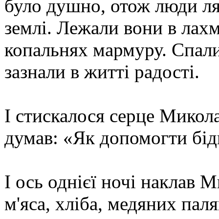
було душно, отож люди ля
землі. Лежали вони в лахм
копальнях мармуру. Спали 
зазнали в житті радості.
І стискалося серце Микола
думав: «Як допомогти бід
І ось однієї ночі наклав 
м'яса, хліба, медяних паля