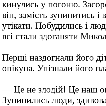
кинулись у погоню. Засор
він, замість зупинитись і
утікати. Побудились і люди
всі стали здоганяти Микол
Перші наздогнали його діт
опікуна. Упізнали його пл
— Це не злодій! Це наш о
Зупинились люди, здивован