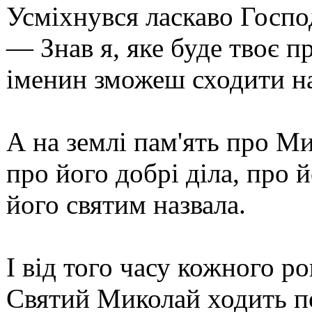
Усміхнувся ласкаво Госпо
— Знав я, яке буде твоє п
іменин зможеш сходити н
А на землі пам'ять про Ми
про його добрі діла, про й
його святим назвала.
І від того часу кожного ро
Святий Миколай ходить по