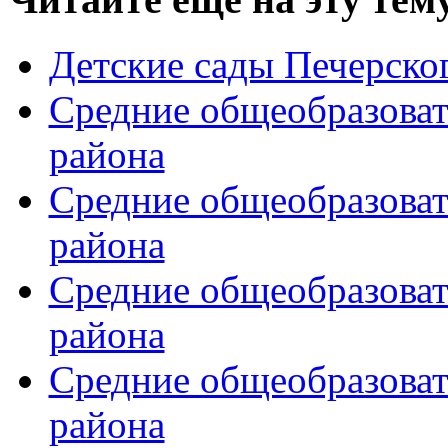
Детские сады Печерско
Средние общеобразоват
района
Средние общеобразова
района
Средние общеобразова
района
Средние общеобразова
района