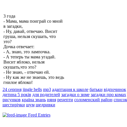
3 года
- Мама, мама поиграй со мной
в загадки,
- Ну, давай, отвечаю. Висит
груша, нельзя скушать, что
это?
Дочка отвечает:
- А, знаю, это лампочка.
- А теперь ты мама угадай.
Висит яблоко, нельзя
скушать,что это?
- Не знаю, - отвечаю ей.
- Ну как же не знаешь, это ведь
гнилое яблоко!
24 серпня
jingle bells
mp3
адаптация к школе
батьки
відпочинок
дитина 5 років
для родителей
загадки о зиме
загадки про комах
рисунков
країна знань
няня
рецепти
соломенский район
список
шестирічки
шум
щедривки
Feed Entries