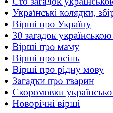
Сто загадок українсько
Українські колядки, зб
Вірші про Україну
30 загадок українською
Вірші про маму
Вірші про осінь
Вірші про рідну мову
Загадки про тварин
Скоромовки українськ
Новорічні вірші