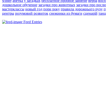
winter
абетка у загадках
бесплатное пробное занятие
верба
восп
дошкольное обучение
загадки про животных
загадки про росл
мастерклассы
новый год
пори року
правила дорожнього руху
п
центры
розумовий розвиток
снежинки из бумаги
сценарій
танц
Feed Entries