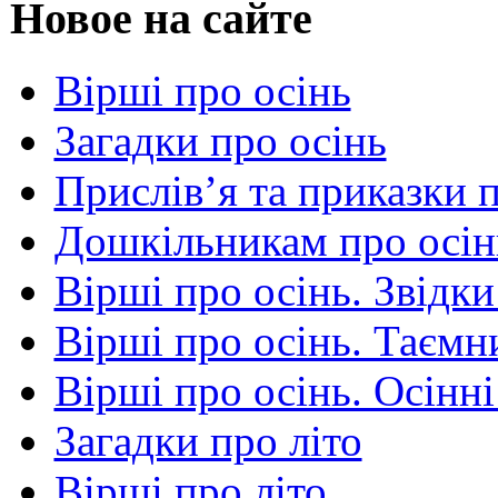
Новое на сайте
Вірші про осінь
Загадки про осінь
Прислів’я та приказки 
Дошкільникам про осін
Вірші про осінь. Звідки
Вірші про осінь. Таємни
Вірші про осінь. Осінні
Загадки про літо
Вірші про літо