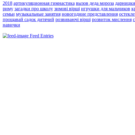
2018
артикуляционная гимнастика
вызов деда мороза
дарницки
риму
загадки про школу
зимові вірші
игрушки для мальчиков
к
семьи
музыкальные занятия
новогодние представления
остекл
прощавай садок дитячий
розвиваючі вірші
розвиток мислення
навички
Feed Entries