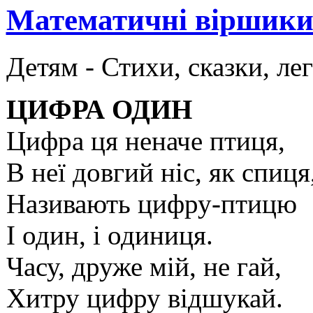
Математичні віршики
Детям -
Стихи, сказки, ле
ЦИФРА ОДИН
Цифра ця неначе птиця,
В неї довгий ніс, як спиця
Називають цифру-птицю
І один, і одиниця.
Часу, друже мій, не гай,
Хитру цифру відшукай.