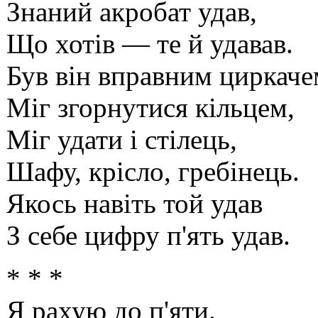
Знаний акробат удав,
Що хотів — те й удавав.
Був він вправним циркаче
Міг згорнутися кільцем,
Міг удати і стілець,
Шафу, крісло, гребінець.
Якось навіть той удав
З себе цифру п'ять удав.
* * *
Я рахую до п'яти.