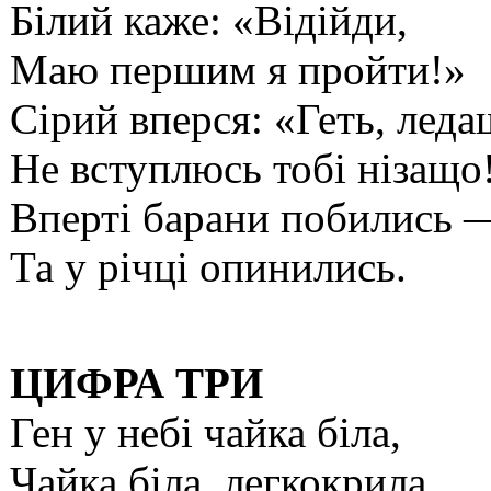
Білий каже: «Відійди,
Маю першим я пройти!»
Сірий вперся: «Геть, леда
Не вступлюсь тобі нізащо
Вперті барани побились 
Та у річці опинились.
ЦИФРА ТРИ
Ген у небі чайка біла,
Чайка біла, легкокрила.