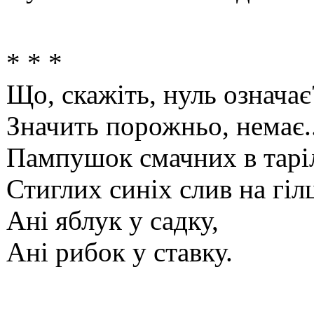
* * *
Що, скажіть, нуль означає
Значить порожньо, немає..
Пампушок смачних в таріл
Стиглих синіх слив на гілц
Ані яблук у садку,
Ані рибок у ставку.