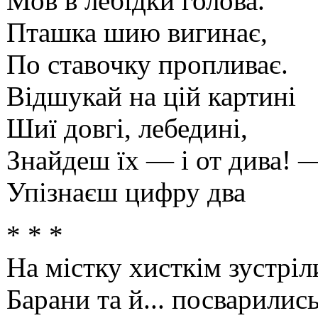
Мов в лебідки голова.
Пташка шию вигинає,
По ставочку пропливає.
Відшукай на цій картині
Шиї довгі, лебедині,
Знайдеш їх — і от дива! 
Упізнаєш цифру два
* * *
На містку хисткім зустріл
Барани та й... посварились