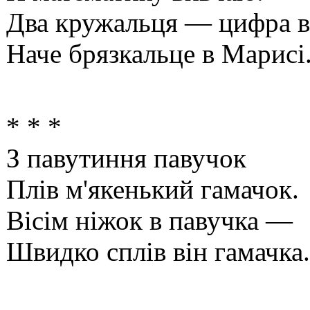
Два кружальця — цифра в
Наче брязкальце в Марисі
* * *
З павутиння павучок
Плів м'якенький гамачок.
Вісім ніжок в павучка —
Швидко сплів він гамачка.