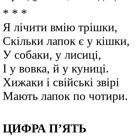
* * *
Я лічити вмію трішки,
Скільки лапок є у кішки,
У собаки, у лисиці,
І у вовка, й у куниці.
Хижаки і свійські звірі
Мають лапок по чотири.
ЦИФРА П’ЯТЬ