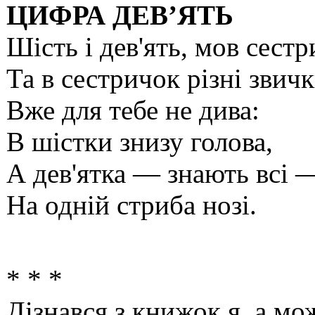
ЦИФРА ДЕВ’ЯТЬ
Шість і дев'ять, мов сестр
Та в сестричок різні звичк
Вже для тебе не дива:
В шістки знизу голова,
А дев'ятка — знають всі 
На одній стриба нозі.
* * *
Дізнався з книжок я, а може