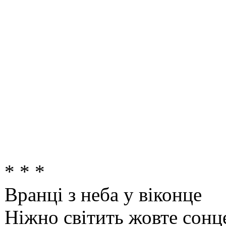
* * *
Вранці з неба у віконце
Ніжно світить жовте сонц