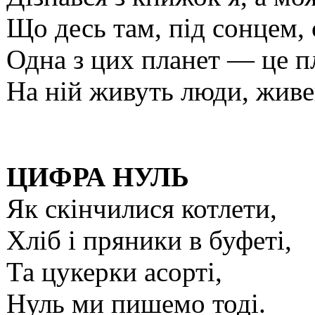
Що десь там, під сонцем, є
Одна з цих планет — це п
На ній живуть люди, живе
ЦИФРА НУЛЬ
Як скінчилися котлети,
Хліб і пряники в буфеті,
Та цукерки асорті,
Нуль ми пишемо тоді.