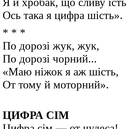
Я й хробак, що сливу їст
Ось така я цифра шість».
* * *
По дорозі жук, жук,
По дорозі чорний...
«Маю ніжок я аж шість,
От тому й моторний».
ЦИФРА СІМ
Цифра сім — от чудеса!