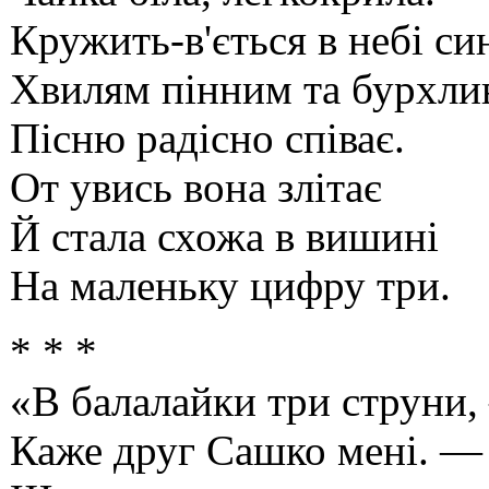
Кружить-в'ється в небі си
Хвилям пінним та бурхли
Пісню радісно співає.
От увись вона злітає
Й стала схожа в вишині
На маленьку цифру три.
* * *
«В балалайки три струни
Каже друг Сашко мені. —