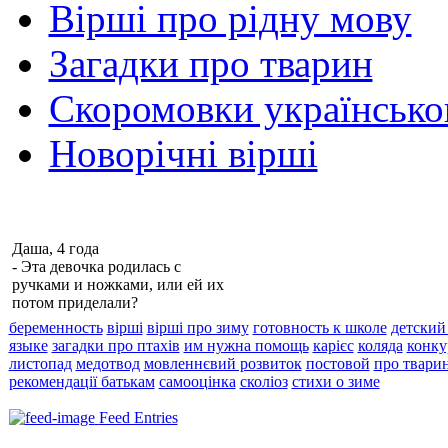
Вірші про рідну мову
Загадки про тварин
Скоромовки українськ
Новорічні вірші
Даша, 4 года
- Эта девочка родилась с
ручками и ножками, или ей их
потом приделали?
беременность
вірші
вірші про зиму
готовность к школе
детский
языке
загадки про птахів
им нужна помощь
карієс
коляда
конку
листопад
медотвод
мовленнєвий розвиток
постовой
про твари
рекомендації батькам
самооцінка
сколіоз
стихи о зиме
Feed Entries