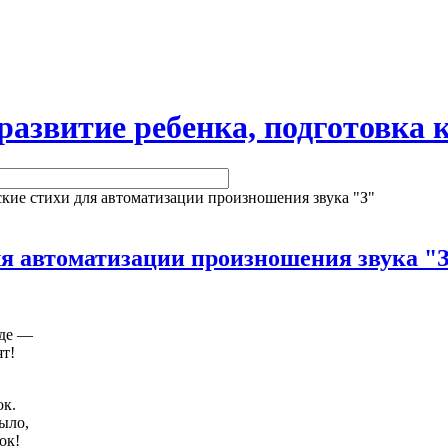
витие ребенка, подготовка к
кие стихи для автоматизации произношения звука "З"
ля автоматизации произношения звука "
оде —
ят!
ок.
было,
ок!