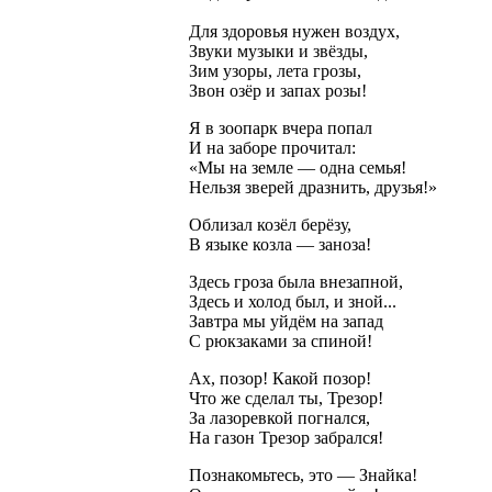
Для здоровья нужен воздух,
Звуки музыки и звёзды,
Зим узоры, лета грозы,
Звон озёр и запах розы!
Я в зоопарк вчера попал
И на заборе прочитал:
«Мы на земле — одна семья!
Нельзя зверей дразнить, друзья!»
Облизал козёл берёзу,
В языке козла — заноза!
Здесь гроза была внезапной,
Здесь и холод был, и зной...
Завтра мы уйдём на запад
С рюкзаками за спиной!
Ах, позор! Какой позор!
Что же сделал ты, Трезор!
За лазоревкой погнался,
На газон Трезор забрался!
Познакомьтесь, это — Знайка!