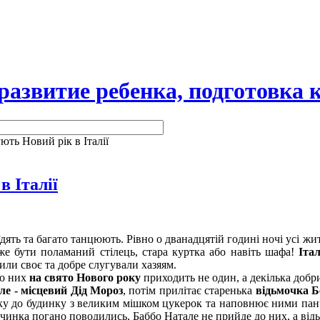
витие ребенка, подготовка к
ють Новий рік в Італії
в Італії
дять та багато танцюють. Рівно о дванадцятій годині ночі усі жи
же бути поламаний стілець, стара куртка або навіть шафа!
Іта
или своє та добре слугували хазяям.
до них
на свято Нового року
приходить не один, а декілька добри
ле - місцевий Дід Мороз
, потім прилітає старенька
відьмочка 
инку до будинку з великим мішком цукерок та наповнює ними пан
вчинка погано поводились, Баббо Натале не прийде до них, а від