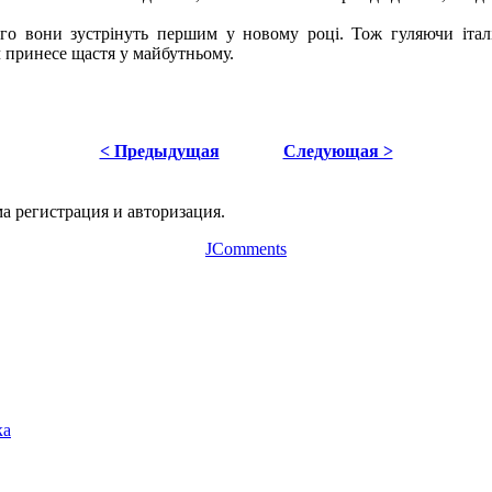
ого вони зустрінуть першим у новому році. Тож гуляючи італ
іч принесе щастя у майбутньому.
< Предыдущая
Следующая >
а регистрация и авторизация.
JComments
ка