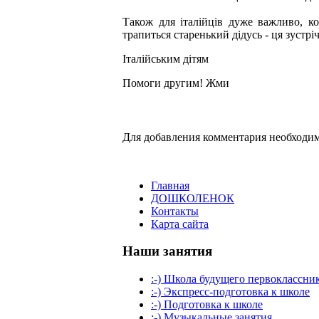
Також для італійців дуже важливо, к
трапиться старенький дідусь - ця зустр
Італійським дітям
Помоги другим! Жми
Для добавления комментария необходим
Главная
ДОШКОЛЕНОК
Контакты
Карта сайта
Наши занятия
:-) Школа будущего первоклассни
:-) Экспресс-подготовка к школе
:-) Подготовка к школе
:-) Музыкальные занятия