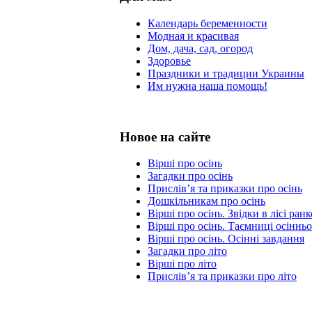
Календарь беременности
Модная и красивая
Дом, дача, сад, огород
Здоровье
Праздники и традиции Украины
Им нужна наша помощь!
Новое на сайте
Вірші про осінь
Загадки про осінь
Прислів’я та приказки про осінь
Дошкільникам про осінь
Вірші про осінь. Звідки в лісі ра
Вірші про осінь. Таємниці осінньо
Вірші про осінь. Осінні завдання
Загадки про літо
Вірші про літо
Прислів’я та приказки про літо