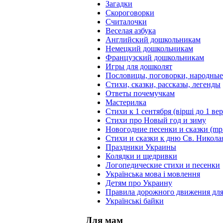
Загадки
Скороговорки
Считалочки
Веселая азбука
Английский дошкольникам
Немецкий дошкольникам
Французский дошкольникам
Игры для дошколят
Пословицы, поговорки, народны
Стихи, сказки, рассказы, легенды
Ответы почемучкам
Мастерилка
Стихи к 1 сентября (вірші до 1 ве
Стихи про Новый год и зиму
Новогодние песенки и сказки (mp
Стихи и сказки к дню Св. Никола
Праздники Украины
Колядки и щедривки
Логопедические стихи и песенки
Українська мова і мовлення
Детям про Украину
Правила дорожного движения для
Українські байки
Для мам