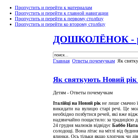
Пропустить и перейти к материалам
Пропустить и перейти к главной навигации
Пропустить и перейти к первому столбцу
Пропустить и перейти ко второму столбцу
ДОШКОЛЁНОК - раз
Главная
Ответы почемучкам
Як святку
Як святкують Новий рік 
Детям -
Ответы почемучкам
Італійці на Новий рік
не лише смачно ї
викидати на вулицю старі речі. Це мо
необхідно позбутися речей, які вже відж
надзвичайно пощастило: за традицією 
24 грудня малюків відвідує
Баббо Ната
солодощі. Вона літає на мітлі від буд
ялинки. Ось тільки якщо хлопчик чи ді