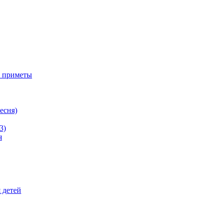
е приметы
ресня)
3)
я
 детей