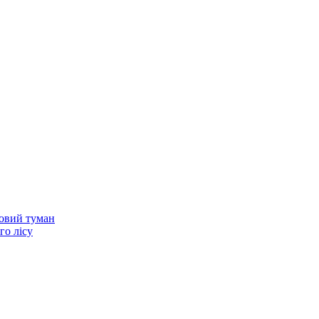
нковий туман
го лісу