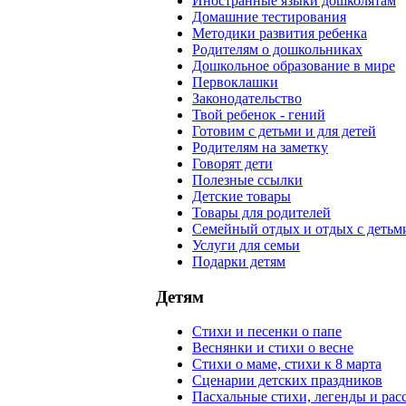
Иностранные языки дошколятам
Домашние тестирования
Методики развития ребенка
Родителям о дошкольниках
Дошкольное образование в мире
Первоклашки
Законодательство
Твой ребенок - гений
Готовим с детьми и для детей
Родителям на заметку
Говорят дети
Полезные ссылки
Детские товары
Товары для родителей
Семейный отдых и отдых с детьм
Услуги для семьи
Подарки детям
Детям
Стихи и песенки о папе
Веснянки и стихи о весне
Стихи о маме, стихи к 8 марта
Сценарии детских праздников
Пасхальные стихи, легенды и рас