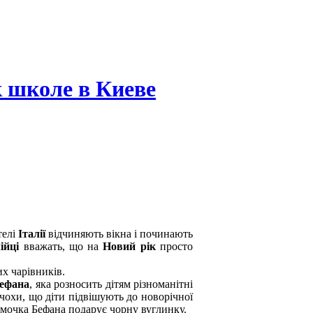
 школе в Киеве
телі
Італії
відчиняють вікна і починають
лійці
вважать, що на
Новий рік
просто
х чарівників.
Бефана
, яка розносить дітям різноманітні
чохи, що діти підвішують до новорічної
ьмочка Бефана подарує чорну вуглинку.