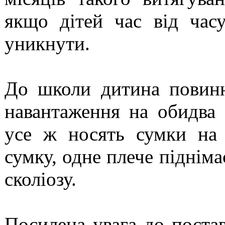
якщо дітей час від час
уникнути.
До школи дитина повинн
навантаження на обидва 
усе ж носять сумки на
сумку, одне плече підніма
сколіозу.
Посилена увага до поста