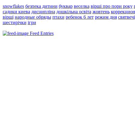
snowflakes
безпека дитини
буквар
веселка
вірші про пори року
садики киева
дисципліна
дошкільна освіта
жовтень
коррекцион
вірші
народные обряды
птахи
ребенок 6 лет
режим дня
святвеч
шестирічки
ігри
Feed Entries