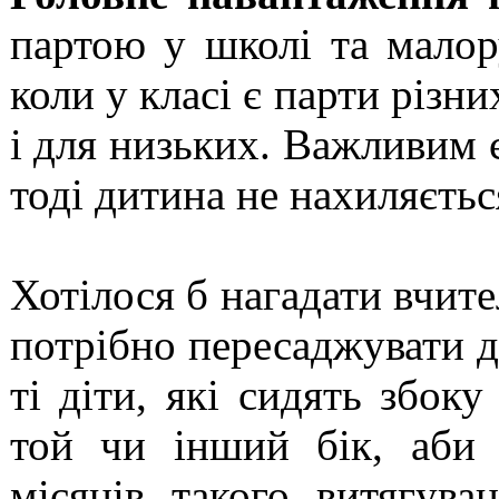
партою у школі та малор
коли у класі є парти різни
і для низьких. Важливим є
тоді дитина не нахиляєтьс
Хотілося б нагадати вчите
потрібно пересаджувати ді
ті діти, які сидять збок
той чи інший бік, аби 
місяців такого витягува