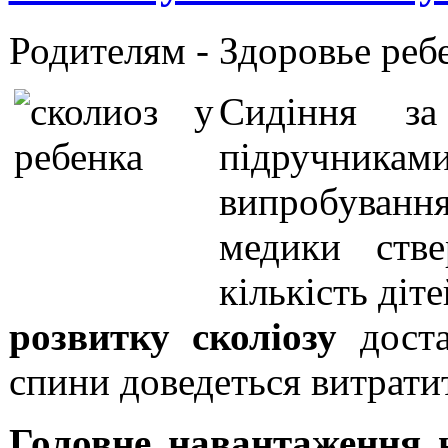
Родителям -
Здоровье реб
Сидіння з
підручни
випробуван
медики ств
кількість діте
розвитку сколіозу
доста
спини доведеться витрати
Головне навантаження 