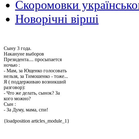
Скоромовки українськ
Новорічні вірші
Сыну 3 года.
Накануне выборов
Президента.... просыпается
ночью :
- Мам, за
Ющенко
голосовать
нельзя, за
Тимошенко
- тоже...
Я ( поддерживаю возникший
разговор):
- Что же делать, сынок? За
кого можно?
Сын :
- За Думу, мама, спи!
{loadposition articles_module_1}