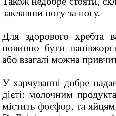
Також недобре стояти, скл
заклавши ногу за ногу.
Для здорового хребта 
повинно бути напівжор
або взагалі можна привчи
У харчуванні добре нада
дієті: молочним продуктам
містить фосфор, та яйцям,