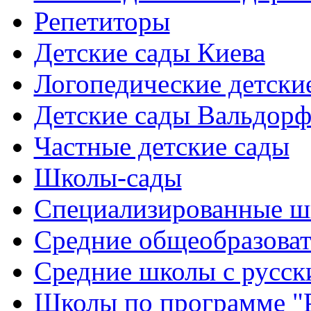
Репетиторы
Детские сады Киева
Логопедические детски
Детские сады Вальдорф
Частные детские сады
Школы-сады
Cпециализированные ш
Cредние общеобразова
Средние школы с русск
Школы по программе "