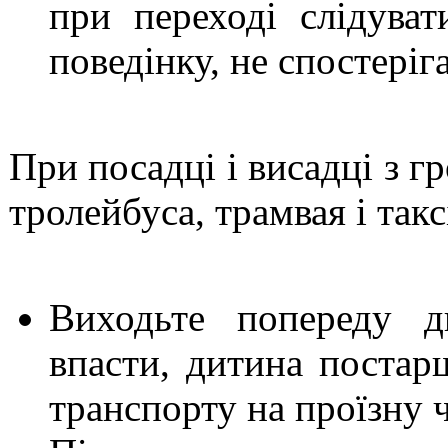
при переході слідува
поведінку, не спостеріг
При посадці і висадці з г
тролейбуса, трамвая і таксі
Виходьте попереду д
впасти, дитина постар
транспорту на проїзну 