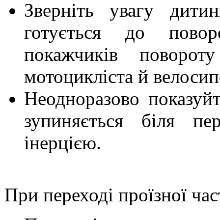
Зверніть увагу дити
готується до повор
покажчиків поворо
мотоцикліста й велосип
Неодноразово показуйт
зупиняється біля пе
інерцією.
При переході проїзної час