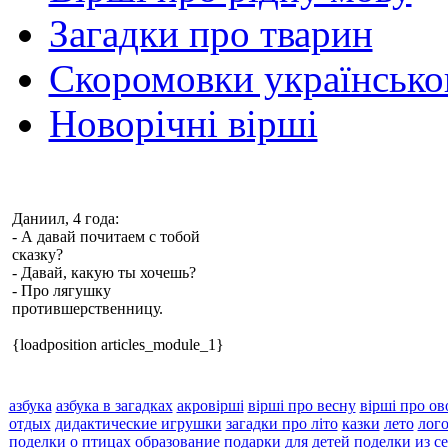
Загадки про тварин
Скоромовки українськ
Новорічні вірші
Даниил, 4 года:
- А давай почитаем с тобой
сказку?
- Давай, какую ты хочешь?
- Про лягушку
протившерственницу.
{loadposition articles_module_1}
азбука
азбука в загадках
акровірші
вірші про весну
вірші про ов
отдых
дидактические игрушки
загадки про літо
казки
лето
лого
поделки
о птицах
образование
подарки для детей
поделки из с