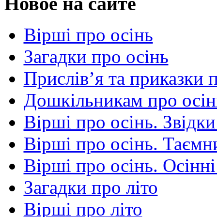
Новое на сайте
Вірші про осінь
Загадки про осінь
Прислів’я та приказки 
Дошкільникам про осін
Вірші про осінь. Звідки
Вірші про осінь. Таємни
Вірші про осінь. Осінні
Загадки про літо
Вірші про літо