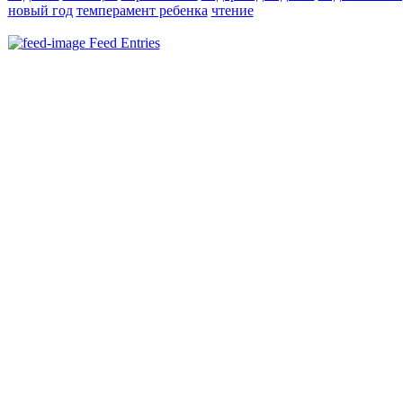
новый год
темперамент ребенка
чтение
Feed Entries