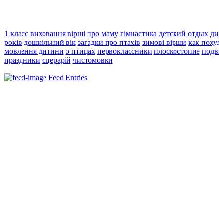
1 класс
виховання
вірші про маму
гімнастика
детский отдых
ди
років
дошкільний вік
загадки про птахів
зимові вірши
как поху
мовлення дитини
о птицах
первоклассники
плоскостопие
подв
праздники
сцерарій
чистомовки
Feed Entries