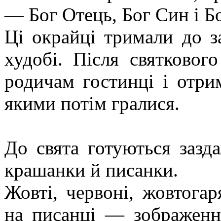
— Бог Отець, Бог Син і Б
Ці окрайці тримали до за
худобі. Після святковог
родичам гостинці і отри
якими потім гралися.
До свята готуються зазд
крашанки й писанки.
Жовті, червоні, жовтогар
на писанці — зображенн