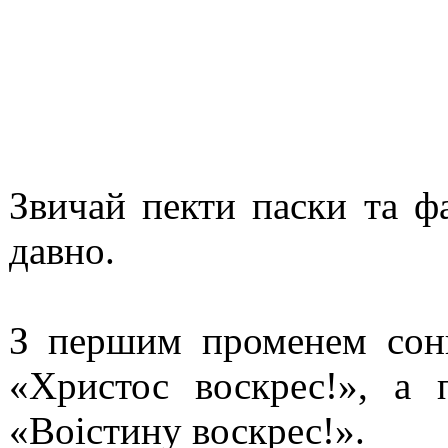
Звичай пекти паски та ф
давно.
З першим променем сонц
«Христос воскрес!», а 
«Воістину воскрес!».