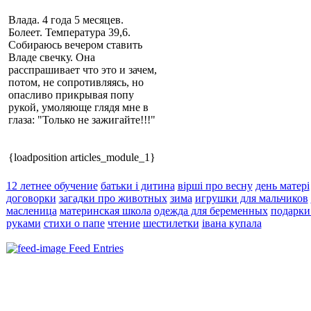
Влада. 4 года 5 месяцев.
Болеет. Температура 39,6.
Собираюсь вечером ставить
Владе свечку. Она
расспрашивает что это и зачем,
потом, не сопротивляясь, но
опасливо прикрывая попу
рукой, умоляюще глядя мне в
глаза: "Только не зажигайте!!!"
{loadposition articles_module_1}
12 летнее обучение
батьки і дитина
вірші про весну
день матері
договорки
загадки про животных
зима
игрушки для мальчиков
масленица
материнская школа
одежда для беременных
подарки
руками
стихи о папе
чтение
шестилетки
івана купала
Feed Entries