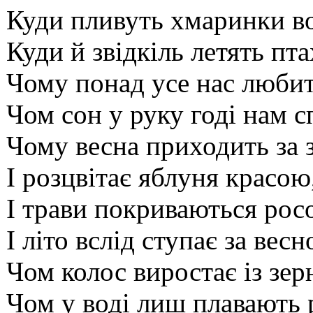
Куди пливуть хмаринки во
Куди й звідкіль летять пта
Чому понад усе нас любит
Чом сон у руку годі нам с
Чому весна приходить за 
І розцвітає яблуня красою
І трави покриваються рос
І літо вслід ступає за вес
Чом колос виростає із зе
Чом у воді лиш плавають