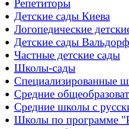
Репетиторы
Детские сады Киева
Логопедические детски
Детские сады Вальдорф
Частные детские сады
Школы-сады
Cпециализированные ш
Cредние общеобразова
Средние школы с русск
Школы по программе "