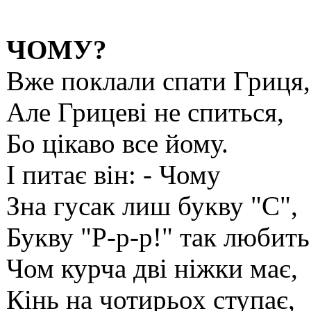
ЧОМУ?
Вже поклали спати Гриця,
Але Грицеві не спиться,
Бо цікаво все йому.
І питає він: - Чому
Зна гусак лиш букву "С",
Букву "Р-р-р!" так любить
Чом курча дві ніжки має,
Кінь на чотирьох ступає,