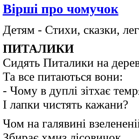
Вірші про чомучок
Детям -
Стихи, сказки, ле
ПИТАЛИКИ
Сидять Питалики на дерев
Та все питаються вони:
- Чому в дуплі зітхає темр
І лапки чистять кажани?
Чом на галявині взеленені
Збирає хмиз лісовичок,