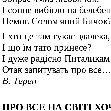
І сонце вибігло на белебен
Немов Солом'яний Бичок
І хто це там гукає здалека,
І що їм тато принесе? —
І дуже радісно Питаликам
Отак запитувать про все
В. Терен
ПРО ВСЕ НА СВІТІ Х