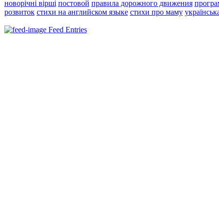
новорічні вірші
постовой
правила дорожного движения
програ
розвиток
стихи на английском языке
стихи про маму
українськ
Feed Entries