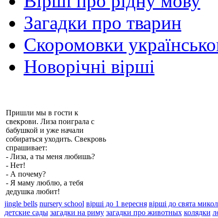
Вірші про рідну мову
Загадки про тварин
Скоромовки українськ
Новорічні вірші
Пришли мы в гости к
свекрови. Лиза поиграла с
бабушкой и уже начали
собираться уходить. Свекровь
спрашивает:
- Лиза, а ты меня любишь?
- Нет!
- А почему?
- Я маму люблю, а тебя
дедушка любит!
jingle bells
nursery school
вірші до 1 вересня
вірші до свята микол
детские сады
загадки на риму
загадки про животных
колядки
л