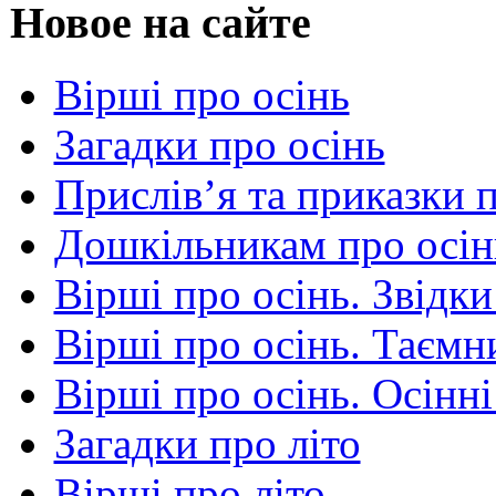
Новое на сайте
Вірші про осінь
Загадки про осінь
Прислів’я та приказки 
Дошкільникам про осін
Вірші про осінь. Звідки
Вірші про осінь. Таємни
Вірші про осінь. Осінні
Загадки про літо
Вірші про літо