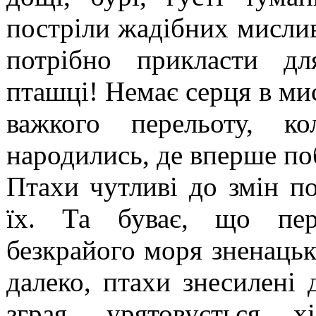
постріли жадібних мислив
потрібно прикласти дл
пташці! Немає серця в мис
важкого перельоту, к
народились, де вперше по
Птахи чутливі до змін по
їх. Та буває, що пере
безкрайого моря зненацьк
далеко, птахи знесилені 
зграя, урятовується 