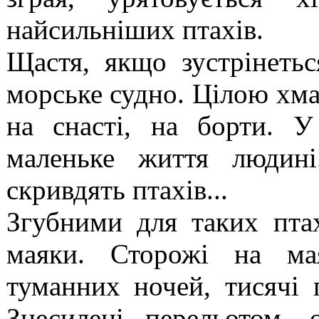
найсильніших птахів.
Щастя, якщо зустрінеть
морське судно. Цілою хма
на снасті, на борти. У
маленьке життя людині
скривдять птахів...
Згубними для таких пта
маяки. Сторожі на мая
туманних ночей, тисячі 
Знесилені перельотом, 