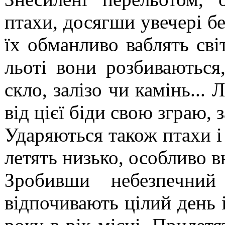
птахи, досягши увечері бе
їх обманливо ваблять св
льоті вони розбиваються
скло, залізо чи камінь...
від цієї біди свою зграю,
Ударяються також птахи і
летять низько, особливо вн
Зробивши небезпечний
відпочивають цілий день 