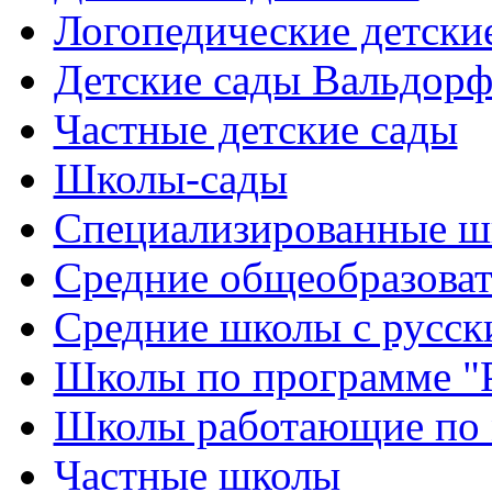
Логопедические детски
Детские сады Вальдорф
Частные детские сады
Школы-сады
Cпециализированные ш
Cредние общеобразова
Средние школы с русск
Школы по программе "
Школы работающие по 
Частные школы