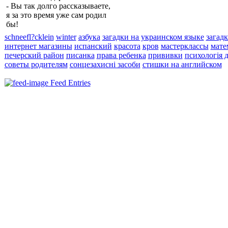
- Вы так долго рассказываете,
я за это время уже сам родил
бы!
schneefl?cklein
winter
азбука
загадки на украинском языке
загадк
интернет магазины
испанский
красота
кров
мастерклассы
мате
печерский район
писанка
права ребенка
прививки
психологія 
советы родителям
сонцезахисні засоби
стишки на английском
Feed Entries