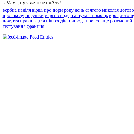
- Мама, ну я же тебе плАчу!
вербна неділя
вірші про пори року
день святого миколая
догов
про школу
игрушки
игры в воде
им нужна помощь
кров
логопе
почуття
правила для пішоходів
природа
про солнце
розумовий 
тестування
франция
Feed Entries