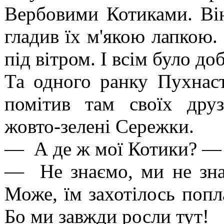
Вербовими Котиками. Він
гладив їх м'якою лапкою.
під вітром. І всім було до
Та одного ранку Пухнас
помітив там своїх друз
жовто-зелені Сережки.
— А де ж мої Котики? — 
— Не знаємо, ми не зн
Може, їм захотілось попл
Бо ми завжди росли тут!