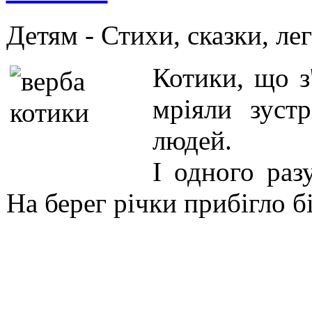
Детям -
Стихи, сказки, ле
Котики, що з
мріяли зуст
людей.
І одного ра
На берег річки прибігло 