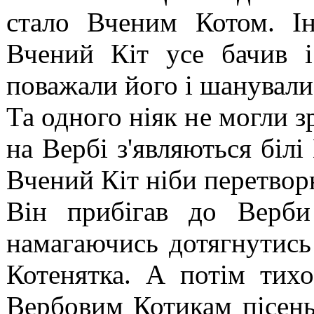
стало Вченим Котом. І
Вчений Кіт усе бачив і
поважали його і шанували
Та одного ніяк не могли з
на Вербі з'являються біл
Вчений Кіт ніби перетвор
Він прибігав до Верби
намагаючись дотягнутис
Котенятка. А потім тих
Вербовим Котикам пісень,