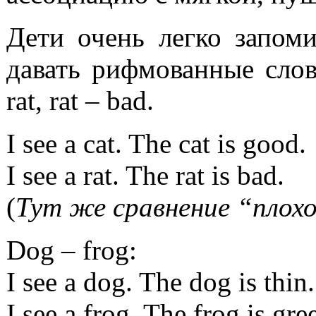
Дети очень легко запом
давать рифмованные слов
rat, rat – bad.
I see a cat. The cat is good.
I see a rat. The rat is bad.
(
Тут же сравнение “плох
Dog – frog:
I see a dog. The dog is thin.
I see a frog. The frog is gre