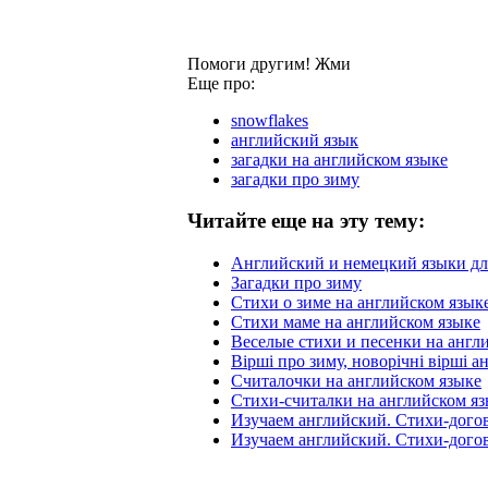
Помоги другим! Жми
Еще про:
snowflakes
английский язык
загадки на английском языке
загадки про зиму
Читайте еще на эту тему:
Английский и немецкий языки дл
Загадки про зиму
Cтихи о зиме на английском язык
Стихи маме на английском языке
Веселые стихи и песенки на англ
Вірші про зиму, новорічні вірші 
Считалочки на английском языке
Стихи-считалки на английском яз
Изучаем английский. Стихи-догов
Изучаем английский. Стихи-догов