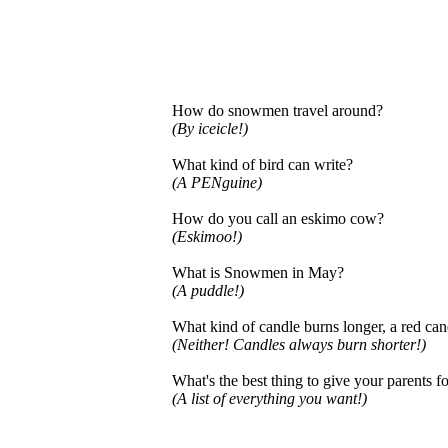
How do snowmen travel around?
(By iceicle!)
What kind of bird can write?
(A PENguine)
How do you call an eskimo cow?
(Eskimoo!)
What is Snowmen in May?
(A puddle!)
What kind of candle burns longer, a red can
(Neither! Candles always burn shorter!)
What's the best thing to give your parents f
(A list of everything you want!)