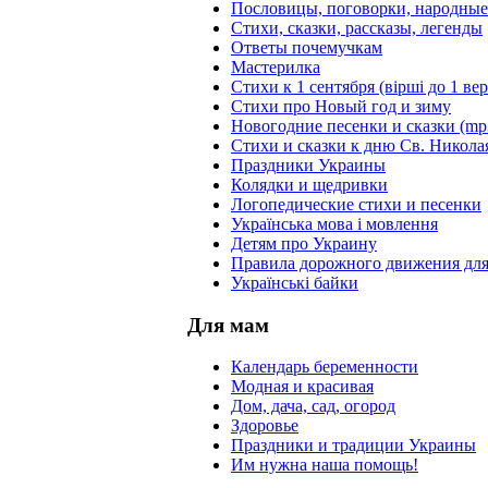
Пословицы, поговорки, народны
Стихи, сказки, рассказы, легенды
Ответы почемучкам
Мастерилка
Стихи к 1 сентября (вірші до 1 ве
Стихи про Новый год и зиму
Новогодние песенки и сказки (mp
Стихи и сказки к дню Св. Никола
Праздники Украины
Колядки и щедривки
Логопедические стихи и песенки
Українська мова і мовлення
Детям про Украину
Правила дорожного движения для
Українські байки
Для мам
Календарь беременности
Модная и красивая
Дом, дача, сад, огород
Здоровье
Праздники и традиции Украины
Им нужна наша помощь!