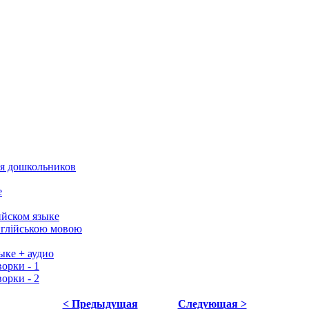
я дошкольников
е
ийском языке
англійською мовою
ыке + аудио
орки - 1
орки - 2
< Предыдущая
Следующая >