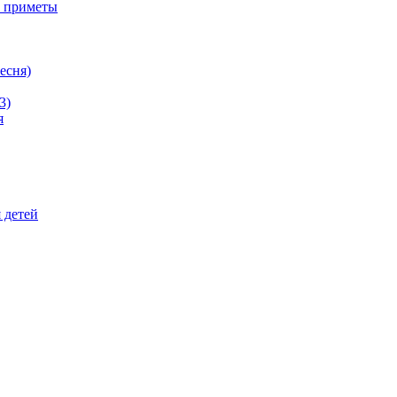
е приметы
ресня)
3)
я
 детей