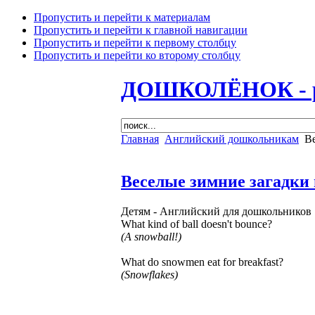
Пропустить и перейти к материалам
Пропустить и перейти к главной навигации
Пропустить и перейти к первому столбцу
Пропустить и перейти ко второму столбцу
ДОШКОЛЁНОК - раз
Главная
Английский дошкольникам
Ве
Веселые зимние загадки
Детям -
Английский для дошкольников
What kind of ball doesn't bounce?
(A snowball!)
What do snowmen eat for breakfast?
(Snowflakes)