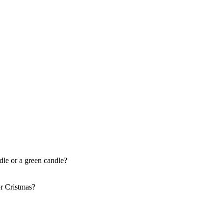
dle or a green candle?
or Cristmas?