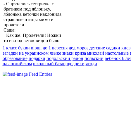
- Спрятались сестричка с
братиком под яблоньку,
яблонька веточки наклонила,
страшные птицы мимо и
пролетели.
Саша:
- Как же! Пролетели! Ножки-
то из-под веток видно было.
1 класс
букви
вірші до 1 вересня
дед мороз
детские садики киев
загадки на украинском языке
знаки
криза
миколай
настольные 
образование
подарки
подольский район
польский
ребенок 6 ле
на английском
школьный базар
щедрики
ягоди
Feed Entries