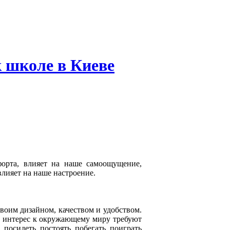
 школе в Киеве
орта, влияет на наше самоощущение,
влияет на наше настроение.
воим дизайном, качеством и удобством.
 и интерес к окружающему миру требуют
посидеть, постоять, побегать, поиграть