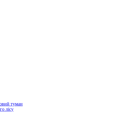
нковий туман
го лісу