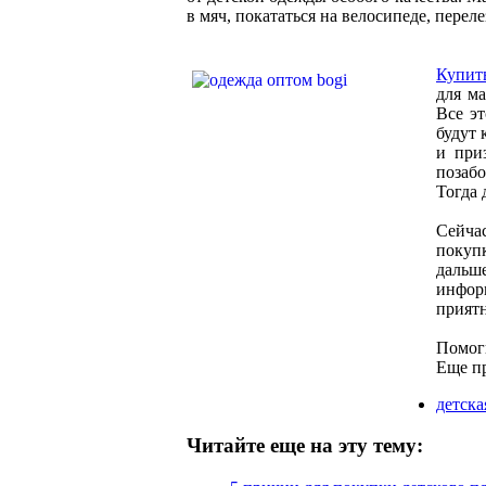
в мяч, покататься на велосипеде, перел
Купит
для ма
Все эт
будут 
и при
позабо
Тогда 
Сейчас
покуп
дальш
инфор
приятн
Помог
Еще п
детска
Читайте еще на эту тему: