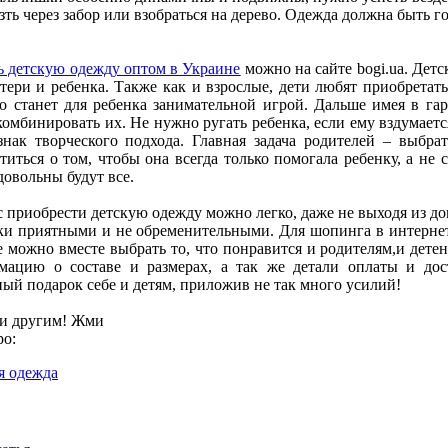
езть через забор или взобраться на дерево. Одежда должна быть г
ь детскую одежду оптом в Украине
можно на сайте bogi.ua. Дет
тери и ребенка. Также как и взрослые, дети любят приобретать
о станет для ребенка занимательной игрой. Дальше имея в га
комбинировать их. Не нужно ругать ребенка, если ему вздумается
знак творческого подхода. Главная задача родителей – выбра
титься о том, чтобы она всегда только помогала ребенку, а не
довольны будут все.
 приобрести детскую одежду можно легко, даже не выходя из до
ки приятными и не обременительными. Для шопинга в интернете
е можно вместе выбрать то, что понравится и родителям,и дет
мацию о составе и размерах, а так же детали оплаты и дос
ый подарок себе и детям, приложив не так много усилий!
и другим! Жми
ро:
я одежда