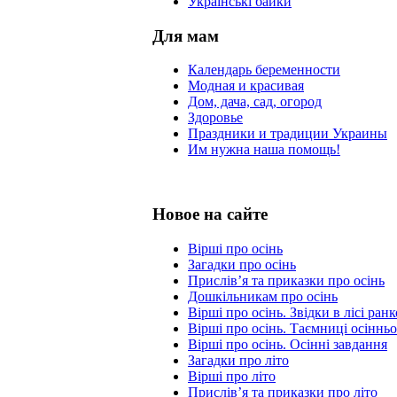
Українські байки
Для мам
Календарь беременности
Модная и красивая
Дом, дача, сад, огород
Здоровье
Праздники и традиции Украины
Им нужна наша помощь!
Новое на сайте
Вірші про осінь
Загадки про осінь
Прислів’я та приказки про осінь
Дошкільникам про осінь
Вірші про осінь. Звідки в лісі ра
Вірші про осінь. Таємниці осінньо
Вірші про осінь. Осінні завдання
Загадки про літо
Вірші про літо
Прислів’я та приказки про літо