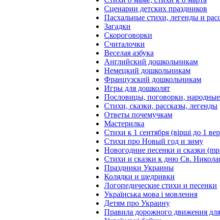
Сценарии детских праздников
Пасхальные стихи, легенды и рас
Загадки
Скороговорки
Считалочки
Веселая азбука
Английский дошкольникам
Немецкий дошкольникам
Французский дошкольникам
Игры для дошколят
Пословицы, поговорки, народны
Стихи, сказки, рассказы, легенды
Ответы почемучкам
Мастерилка
Стихи к 1 сентября (вірші до 1 ве
Стихи про Новый год и зиму
Новогодние песенки и сказки (mp
Стихи и сказки к дню Св. Никола
Праздники Украины
Колядки и щедривки
Логопедические стихи и песенки
Українська мова і мовлення
Детям про Украину
Правила дорожного движения для