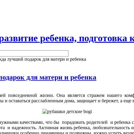
витие ребенка, подготовка к
да лучший подарок для матери и ребенка
одарок для матери и ребенка
ей повседневной жизни. Она является стражем нашего комф
 и оставаться расслабленным дома, защищает и бережет, а еще 
ужными качествами, что бы порадовать родителей и ребенка с
ота и надежность. Активная жизнь ребенка, любознательность
альчишки особенно динамичны и подвижны, нужно успеть везде, 