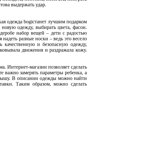
отова выдержать удар.
ская одежда bogiстанет лучшим подарком
 новую одежду, выбирать цвета, фасон.
рдеробе набор вещей – дети с радостью
 надеть разные носки – ведь это весело
ть качественную и безопасную одежду,
 сковывала движения и раздражала кожу.
ма. Интернет-магазин позволяет сделать
 важно замерять параметры ребенка, а
енышу. В описании одежды можно найти
тавки. Таким образом, можно сделать