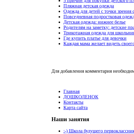
5 причин для покупки детского п
Пляжная детская одежда
Одежда для детей с точки зрения 
Повседневная подростковая одежд
Детская одежда: нижнее белье
Родителям на заметку: детские п
Трикотажная одежда для школьни
Где купить платье для девочки
Каждая мама желает видеть своег
Для добавления комментария необходим
Главная
ДОШКОЛЕНОК
Контакты
Карта сайта
Наши занятия
:-) Школа будущего первоклассни