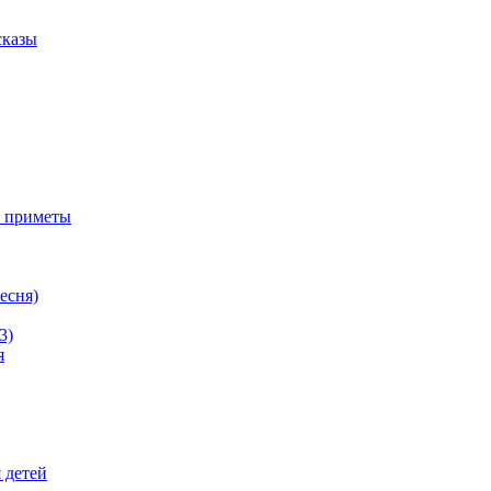
сказы
е приметы
ресня)
3)
я
 детей