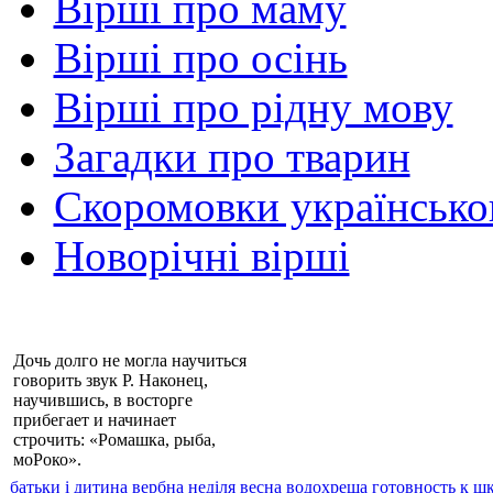
Вірші про маму
Вірші про осінь
Вірші про рідну мову
Загадки про тварин
Скоромовки українськ
Новорічні вірші
Дочь долго не могла научиться
говорить звук Р. Наконец,
научившись, в восторге
прибегает и начинает
строчить: «Ромашка, рыба,
моРоко».
батьки і дитина
вербна неділя
весна
водохреща
готовность к ш