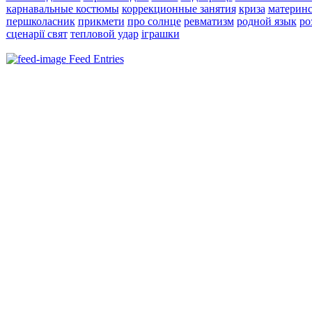
карнавальные костюмы
коррекционные занятия
криза
материнс
першколасник
прикмети
про солнце
ревматизм
родной язык
ро
сценарії свят
тепловой удар
іграшки
Feed Entries