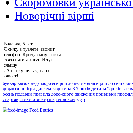
Скоромовки українськ
Новорічні вірші
Валерка, 5 лет.
Я сижу в туалете, звонит
телефон. Кричу сыну чтобы
сказал что я занят. И тут
слышу:
- А папку нельзя, папка
какает!
буквар
вызов деда мороза
вірші до великодня
вірші до свята ми
дидактичні ігри
дислексія
дитина 3 5 років
дитина 5 років
засі
осень
подарки
правила дорожного движения
прививки
профил
спартак
стихи о зиме
сша
тепловой удар
Feed Entries