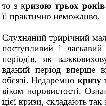
то з к
ризою трьох років
її практично неможливо.
Слухняний трирічний малю
поступливий і ласкавий 
періодів, як важковихов
вданий період вперше в
обсязі. Недаремно
кризу 
віком норовистості. Озна
цієї кризи, складають так