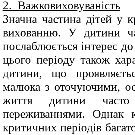
2. Важковиховуваність
Значна частина дітей у к
вихованню. У дитини ча
послаблюється інтерес до
цього періоду також хара
дитини, що проявляєть
малюка з оточуючими, о
життя дитини часто
переживаннями. Однак к
критичних періодів багат